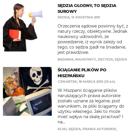
SĘDZIA GŁODNY, TO SĘDZIA
SUROWY
ŚRODA, 13 KWIETNIA 2011
Orzeczenia sądowe powinny być, z
natury rzeczy, obiektywne. Jednak
naukowcy udowodnili, że
powiedzenie, iż wyrok zależy od
tego, co sędzia zjadł na śniadanie,
jest prawdziwe.
BADANIA
,
NAUKOWCY
,
DECYZJA
,
SĘDZIA
ŚCIĄGANIE PLIKÓW PO
HISZPAŃSKU
CZWARTEK, 18 MARCA 2010 (13:44)
W Hiszpanii ściąganie plików
naruszających prawa autorskie
zostało uznane za legalne, pod
warunkiem, że pliki ściągamy do
użytku własnego. Jaki to może
mieć wpływ na skalę piractwa? I
na...
PLIKI
,
SĘDZIA
,
PRAWA AUTORSKIE
,