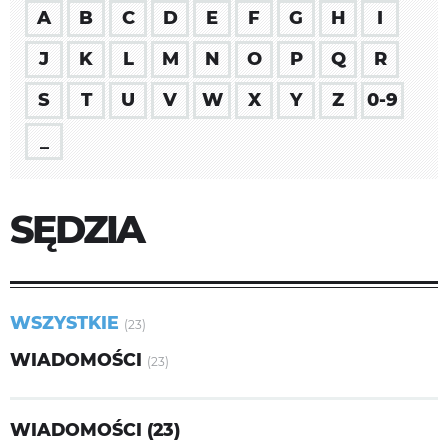
A
B
C
D
E
F
G
H
I
J
K
L
M
N
O
P
Q
R
S
T
U
V
W
X
Y
Z
0-9
_
SĘDZIA
WSZYSTKIE
(23)
WIADOMOŚCI
(23)
WIADOMOŚCI (23)