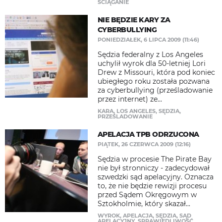
ŚCIĄGANIE
NIE BĘDZIE KARY ZA
CYBERBULLYING
PONIEDZIAŁEK, 6 LIPCA 2009 (11:46)
Sędzia federalny z Los Angeles
uchylił wyrok dla 50-letniej Lori
Drew z Missouri, która pod koniec
ubiegłego roku została pozwana
za cyberbullying (prześladowanie
przez internet) ze...
KARA
,
LOS ANGELES
,
SĘDZIA
,
PRZEŚLADOWANIE
APELACJA TPB ODRZUCONA
PIĄTEK, 26 CZERWCA 2009 (12:16)
Sędzia w procesie The Pirate Bay
nie był stronniczy - zadecydował
szwedzki sąd apelacyjny. Oznacza
to, że nie będzie rewizji procesu
przed Sądem Okręgowym w
Sztokholmie, który skazał...
WYROK
,
APELACJA
,
SĘDZIA
,
SĄD
APELACYJNY
,
SPRAWIEDLIWOŚĆ