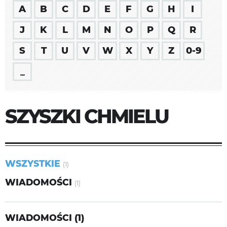
A
B
C
D
E
F
G
H
I
J
K
L
M
N
O
P
Q
R
S
T
U
V
W
X
Y
Z
0-9
_
SZYSZKI CHMIELU
WSZYSTKIE
(1)
WIADOMOŚCI
(1)
WIADOMOŚCI (1)