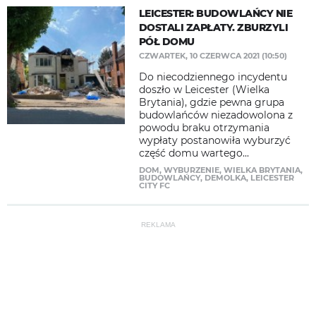
LEICESTER: BUDOWLAŃCY NIE
DOSTALI ZAPŁATY. ZBURZYLI
PÓŁ DOMU
CZWARTEK, 10 CZERWCA 2021 (10:50)
Do niecodziennego incydentu
doszło w Leicester (Wielka
Brytania), gdzie pewna grupa
budowlańców niezadowolona z
powodu braku otrzymania
wypłaty postanowiła wyburzyć
część domu wartego...
DOM
,
WYBURZENIE
,
WIELKA BRYTANIA
,
BUDOWLAŃCY
,
DEMOLKA
,
LEICESTER
CITY FC
REKLAMA