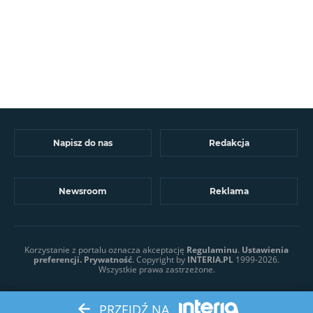
Napisz do nas
Redakcja
Newsroom
Reklama
Korzystanie z portalu oznacza akceptację
Regulaminu
.
Ustawienia
preferencji.
Prywatność
. Copyright by
INTERIA.PL
1999-2026.
Wszystkie prawa zastrzeżone.
PRZEJDŹ NA