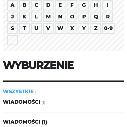
A
B
C
D
E
F
G
H
I
J
K
L
M
N
O
P
Q
R
S
T
U
V
W
X
Y
Z
0-9
_
WYBURZENIE
WSZYSTKIE
(1)
WIADOMOŚCI
(1)
WIADOMOŚCI (1)