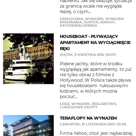
nasileniu. Jak się okazuje, sytuacja
za granicą wcale nie wygląda
lepiej, o czym...
SZWAJCARIA
,
WYNAJEM
,
WYNAJEM
MIESZKANIA
,
ZURYCH
,
NAMIOT
,
PATODEWELOPERKA
HOUSEBOAT - PŁYWAJĄCY
APARTAMENT NA WYCIĄGNIĘCIE
RĘKI
PIĄTEK, 11 KWIETNIA 2014 (10:07)
Piękne jachty, które w środku
wyglądają jak apartamenty, to już
nie tylko obraz z filmów z
Hollywood. W Polsce także pływa
się houseboatami -luksusowymi
łodziami, w których można
poczuć...
ŁÓDŹ
,
WYNAJEM
,
ŻEGLARSTWO
,
LUKSUSOWE JACHTY
TERAFLOPY NA WYNAJEM
CZWARTEK, 15 LISTOPADA 2007 (13:10)
Firma Yahoo, choć jest najbardziej