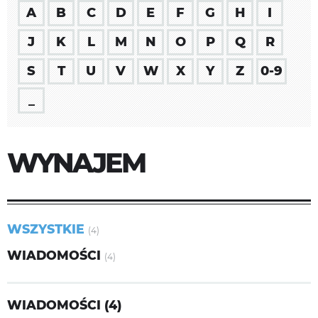
A
B
C
D
E
F
G
H
I
J
K
L
M
N
O
P
Q
R
S
T
U
V
W
X
Y
Z
0-9
_
WYNAJEM
WSZYSTKIE
(4)
WIADOMOŚCI
(4)
WIADOMOŚCI (4)