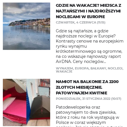
GDZIE NA WAKACJE? MIEJSCA Z
NAJTAŃSZYMI I NAJDROŻSZYMI
NOCLEGAMI W EUROPIE
CZWARTEK, 4 CZERWCA (11:15)
Gdzie są najtańsze, a gdzie
najdroższe noclegi w Europie?
Kontrasty cenowe na europejskim
rynku wynajmu
krótkoterminowego są ogromne,
na co wskazuje najnowszy raport
AirDNA. Ceny noclegów...
WYNAJEM
,
EUROPA
,
BAŁKANY
,
NOCLEGI
,
WAKACJE
NAMIOT NA BALKONIE ZA 2200
ZŁOTYCH MIESIĘCZNIE.
PATOWYNAJEM KWITNIE
PONIEDZIAŁEK, 31 STYCZNIA 2022 (10:57)
Patodeweloperka oraz
patowynajem to dwa zjawiska,
które z roku na rok występują w
Polsce w coraz większym