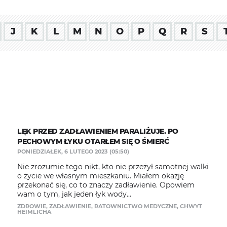
J
K
L
M
N
O
P
Q
R
S
LĘK PRZED ZADŁAWIENIEM PARALIŻUJE. PO
PECHOWYM ŁYKU OTARŁEM SIĘ O ŚMIERĆ
PONIEDZIAŁEK, 6 LUTEGO 2023 (05:50)
Nie zrozumie tego nikt, kto nie przeżył samotnej walki
o życie we własnym mieszkaniu. Miałem okazję
przekonać się, co to znaczy zadławienie. Opowiem
wam o tym, jak jeden łyk wody...
ZDROWIE
,
ZADŁAWIENIE
,
RATOWNICTWO MEDYCZNE
,
CHWYT
HEIMLICHA