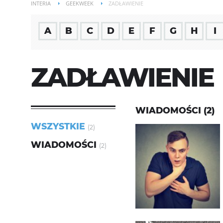
INTERIA
GEEKWEEK
ZADŁAWIENIE
A
B
C
D
E
F
G
H
I
ZADŁAWIENIE
WIADOMOŚCI (2)
WSZYSTKIE
(2)
WIADOMOŚCI
(2)