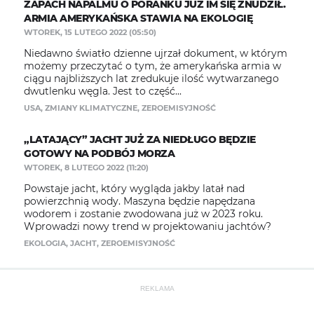
ZAPACH NAPALMU O PORANKU JUŻ IM SIĘ ZNUDZIŁ.
ARMIA AMERYKAŃSKA STAWIA NA EKOLOGIĘ
WTOREK, 15 LUTEGO 2022 (05:50)
Niedawno światło dzienne ujrzał dokument, w którym
możemy przeczytać o tym, że amerykańska armia w
ciągu najbliższych lat zredukuje ilość wytwarzanego
dwutlenku węgla. Jest to część...
USA
,
ZMIANY KLIMATYCZNE
,
ZEROEMISYJNOŚĆ
„LATAJĄCY” JACHT JUŻ ZA NIEDŁUGO BĘDZIE
GOTOWY NA PODBÓJ MORZA
WTOREK, 8 LUTEGO 2022 (11:20)
Powstaje jacht, który wygląda jakby latał nad
powierzchnią wody. Maszyna będzie napędzana
wodorem i zostanie zwodowana już w 2023 roku.
Wprowadzi nowy trend w projektowaniu jachtów?
EKOLOGIA
,
JACHT
,
ZEROEMISYJNOŚĆ
REKLAMA