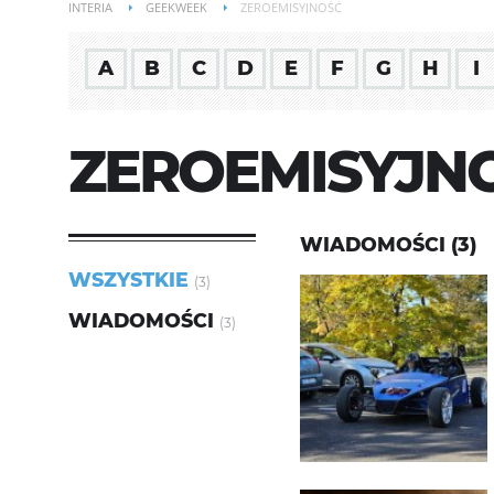
INTERIA
GEEKWEEK
ZEROEMISYJNOŚĆ
A
B
C
D
E
F
G
H
I
ZEROEMISYJN
WIADOMOŚCI (3)
WSZYSTKIE
(3)
WIADOMOŚCI
(3)