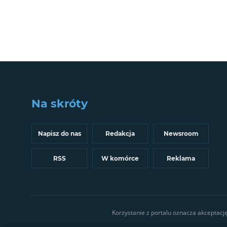
Na skróty
Napisz do nas
Redakcja
Newsroom
RSS
W komórce
Reklama
Korzystanie z portalu oznacza akceptacj