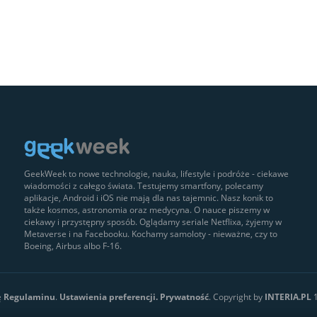
GeekWeek to nowe technologie, nauka, lifestyle i podróże - ciekawe
wiadomości z całego świata. Testujemy smartfony, polecamy
aplikacje, Android i iOS nie mają dla nas tajemnic. Nasz konik to
także kosmos, astronomia oraz medycyna. O nauce piszemy w
ciekawy i przystępny sposób. Oglądamy seriale Netflixa, żyjemy w
Metaverse i na Facebooku. Kochamy samoloty - nieważne, czy to
Boeing, Airbus albo F-16.
ę
Regulaminu
.
Ustawienia preferencji.
Prywatność
. Copyright by
INTERIA.PL
1