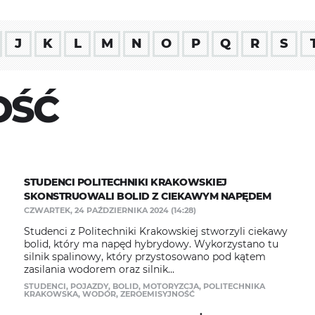
J
K
L
M
N
O
P
Q
R
S
OŚĆ
STUDENCI POLITECHNIKI KRAKOWSKIEJ
SKONSTRUOWALI BOLID Z CIEKAWYM NAPĘDEM
CZWARTEK, 24 PAŹDZIERNIKA 2024 (14:28)
Studenci z Politechniki Krakowskiej stworzyli ciekawy
bolid, który ma napęd hybrydowy. Wykorzystano tu
silnik spalinowy, który przystosowano pod kątem
zasilania wodorem oraz silnik...
STUDENCI
,
POJAZDY
,
BOLID
,
MOTORYZCJA
,
POLITECHNIKA
KRAKOWSKA
,
WODÓR
,
ZEROEMISYJNOŚĆ