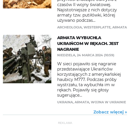
czasów II wojny światowej.
Najistotniejsze z nich dotyczy
armaty tzw. putiłówki, której
używano podczas...
ARCHEOLOGIA
,
WESTERPLATTE
,
ARMATA
ARMATA WYBUCHŁA
UKRAIŃCOM W RĘKACH. JEST
NAGRANIE
NIEDZIELA, 24 MARCA 2024 (10:59)
W sieci pojawiło się nagranie
przedstawiające Ukraińców
korzystających z amerykańskiej
haubicy M777. Podczas próby
wystrzału, ta wybuchła im w
rękach. Pojawiły się głosy
sugerujące...
UKRAINA
,
ARMATA
,
WOJNA W UKRAINIE
Zobacz więcej »
REKLAMA