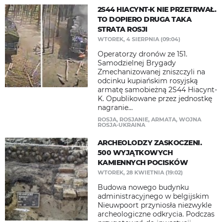
2S44 HIACYNT-K NIE PRZETRWAŁ.
TO DOPIERO DRUGA TAKA
STRATA ROSJI
WTOREK, 4 SIERPNIA (09:04)
Operatorzy dronów ze 151.
Samodzielnej Brygady
Zmechanizowanej zniszczyli na
odcinku kupiańskim rosyjską
armatę samobieżną 2S44 Hiacynt-
K. Opublikowane przez jednostkę
nagranie...
ROSJA
,
ROSJANIE
,
ARMATA
,
WOJNA
ROSJA-UKRAINA
ARCHEOLODZY ZASKOCZENI.
500 WYJĄTKOWYCH
KAMIENNYCH POCISKÓW
WTOREK, 28 KWIETNIA (19:02)
Budowa nowego budynku
administracyjnego w belgijskim
Nieuwpoort przyniosła niezwykle
archeologiczne odkrycia. Podczas