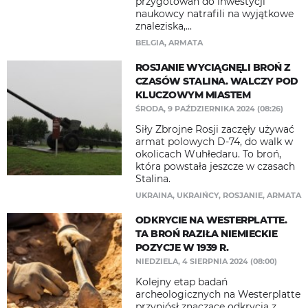
przygotowań do inwestycji
naukowcy natrafili na wyjątkowe
znaleziska,...
BELGIA
,
ARMATA
ROSJANIE WYCIĄGNĘLI BROŃ Z
CZASÓW STALINA. WALCZY POD
KLUCZOWYM MIASTEM
ŚRODA, 9 PAŹDZIERNIKA 2024 (08:26)
Siły Zbrojne Rosji zaczęły używać
armat polowych D-74, do walk w
okolicach Wuhłedaru. To broń,
która powstała jeszcze w czasach
Stalina.
UKRAINA
,
UKRAIŃCY
,
ROSJANIE
,
ARMATA
ODKRYCIE NA WESTERPLATTE.
TA BROŃ RAZIŁA NIEMIECKIE
POZYCJE W 1939 R.
NIEDZIELA, 4 SIERPNIA 2024 (08:00)
Kolejny etap badań
archeologicznych na Westerplatte
przyniósł znaczące odkrycia z