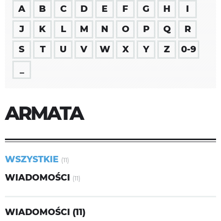
A
B
C
D
E
F
G
H
I
J
K
L
M
N
O
P
Q
R
S
T
U
V
W
X
Y
Z
0-9
_
ARMATA
WSZYSTKIE
(11)
WIADOMOŚCI
(11)
WIADOMOŚCI (11)