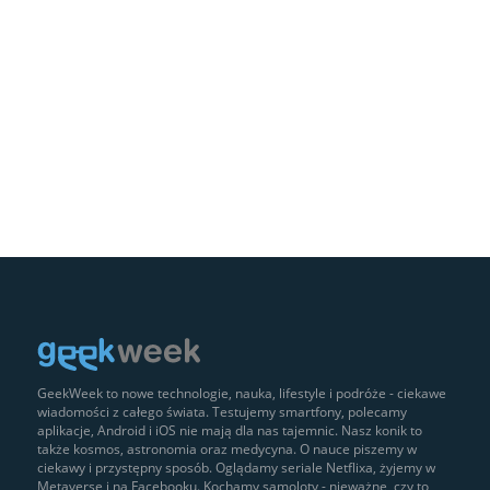
GeekWeek to nowe technologie, nauka, lifestyle i podróże - ciekawe
wiadomości z całego świata. Testujemy smartfony, polecamy
aplikacje, Android i iOS nie mają dla nas tajemnic. Nasz konik to
także kosmos, astronomia oraz medycyna. O nauce piszemy w
ciekawy i przystępny sposób. Oglądamy seriale Netflixa, żyjemy w
Metaverse i na Facebooku. Kochamy samoloty - nieważne, czy to