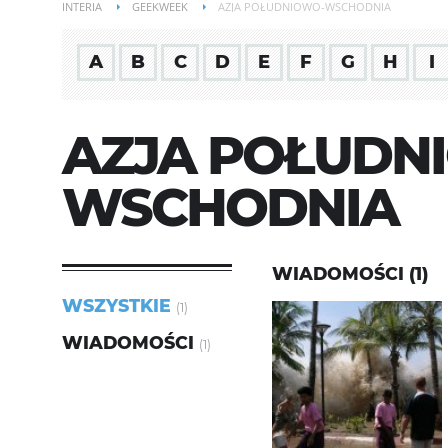
INTERIA
GEEKWEEK
AZJA POŁUDNIOWO-WSCHODNIA
A
B
C
D
E
F
G
H
I
AZJA POŁUDN
WSCHODNIA
WIADOMOŚCI (1)
WSZYSTKIE
(1)
WIADOMOŚCI
(1)