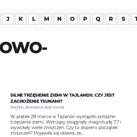
J
K
L
M
N
O
P
Q
R
S
IOWO-
SILNE TRZĘSIENIE ZIEMI W TAJLANDII. CZY JEST
ZAGROŻENIE TSUNAMI?
PIĄTEK, 28 MARCA 2025 (14:00)
W piątek 28 marca w Tajlandii wystąpiło potężne
trzęsienie ziemi. Wstrząsy osiągnęły magnitudę 7,7 i
wywołały wiele zniszczeń. Czy to dopiero początek
zniszczeń? Pojawiła się obawa, że...