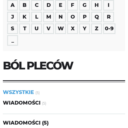
A
B
C
D
E
F
G
H
I
J
K
L
M
N
O
P
Q
R
S
T
U
V
W
X
Y
Z
0-9
_
BÓL PLECÓW
WSZYSTKIE
(5)
WIADOMOŚCI
(5)
WIADOMOŚCI (5)