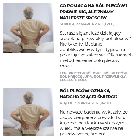
CO POMAGA NA BÓL PLECÓW?
PRAWIE NIC, ALE ZNAMY
NAJLEPSZE SPOSOBY
SOBOTA, 22 MARCA 2025 (13:00)
Starasz się znaleźć działający
środek na przewlekły ból pleców?
Nie tyko ty. Badanie
opublikowane w tym tygodniu
pokazuje, że zaledwie 10% znanych
metod leczenia bólu pleców
może...
LEKI PRZECIWBÓLOWE
,
BÓL PLECÓW
,
BÓL KRĘGOSŁUPA
,
BÓL PRZEWLEKŁY
,
LECZENIE BÓLU
BÓL PLECÓW OZNAKĄ
NADCHODZĄCEJ ŚMIERCI?
PIĄTEK, 3 MARCA 2017 (04:30)
​Najnowsze badania wykazały, że
osoby cierpiące z powodu bólu
kręgosłupa i karku w starszym
wieku mają większe szanse na
przedwczesną śmierć.