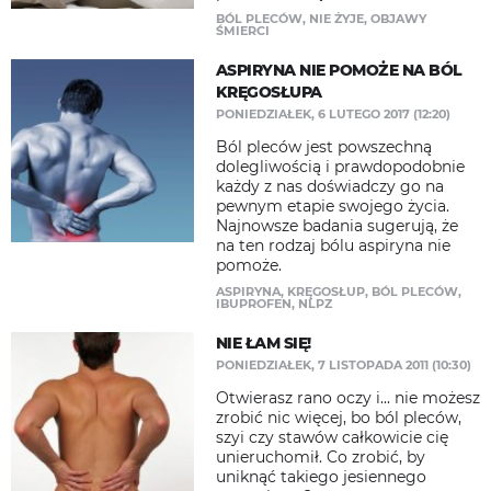
BÓL PLECÓW
,
NIE ŻYJE
,
OBJAWY
ŚMIERCI
ASPIRYNA NIE POMOŻE NA BÓL
KRĘGOSŁUPA
PONIEDZIAŁEK, 6 LUTEGO 2017 (12:20)
Ból pleców jest powszechną
dolegliwością i prawdopodobnie
każdy z nas doświadczy go na
pewnym etapie swojego życia.
Najnowsze badania sugerują, że
na ten rodzaj bólu aspiryna nie
pomoże.
ASPIRYNA
,
KRĘGOSŁUP
,
BÓL PLECÓW
,
IBUPROFEN
,
NLPZ
NIE ŁAM SIĘ!
PONIEDZIAŁEK, 7 LISTOPADA 2011 (10:30)
Otwierasz rano oczy i... nie możesz
zrobić nic więcej, bo ból pleców,
szyi czy stawów całkowicie cię
unieruchomił. Co zrobić, by
uniknąć takiego jesiennego