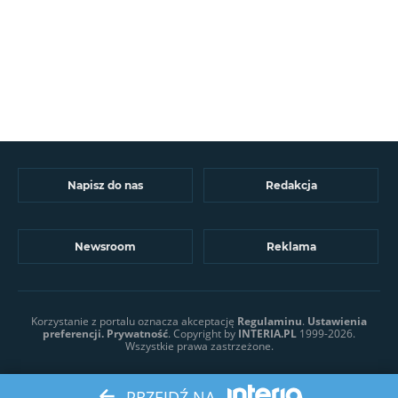
Napisz do nas
Redakcja
Newsroom
Reklama
Korzystanie z portalu oznacza akceptację
Regulaminu
.
Ustawienia
preferencji.
Prywatność
. Copyright by
INTERIA.PL
1999-2026.
Wszystkie prawa zastrzeżone.
PRZEJDŹ NA