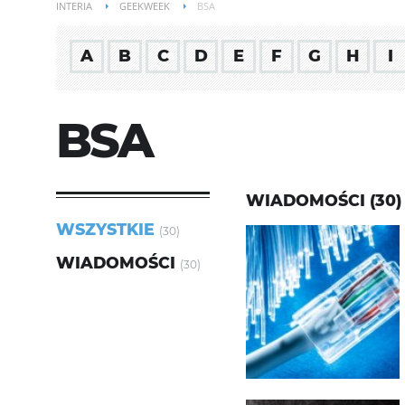
INTERIA
GEEKWEEK
BSA
A
B
C
D
E
F
G
H
I
BSA
WIADOMOŚCI (30)
WSZYSTKIE
(30)
WIADOMOŚCI
(30)