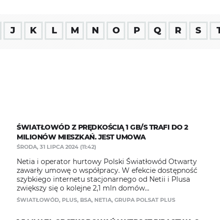
J
K
L
M
N
O
P
Q
R
S
ŚWIATŁOWÓD Z PRĘDKOŚCIĄ 1 GB/S TRAFI DO 2
MILIONÓW MIESZKAŃ. JEST UMOWA
ŚRODA, 31 LIPCA 2024 (11:42)
Netia i operator hurtowy Polski Światłowód Otwarty
zawarły umowę o współpracy. W efekcie dostępność
szybkiego internetu stacjonarnego od Netii i Plusa
zwiększy się o kolejne 2,1 mln domów...
ŚWIATŁOWÓD
,
PLUS
,
BSA
,
NETIA
,
GRUPA POLSAT PLUS