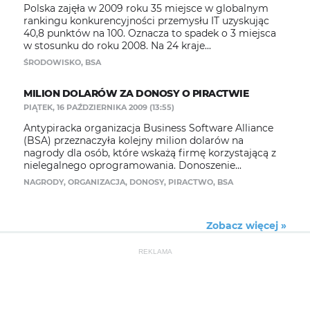
Polska zajęła w 2009 roku 35 miejsce w globalnym
rankingu konkurencyjności przemysłu IT uzyskując
40,8 punktów na 100. Oznacza to spadek o 3 miejsca
w stosunku do roku 2008. Na 24 kraje...
ŚRODOWISKO
,
BSA
MILION DOLARÓW ZA DONOSY O PIRACTWIE
PIĄTEK, 16 PAŹDZIERNIKA 2009 (13:55)
Antypiracka organizacja Business Software Alliance
(BSA) przeznaczyła kolejny milion dolarów na
nagrody dla osób, które wskażą firmę korzystającą z
nielegalnego oprogramowania. Donoszenie...
NAGRODY
,
ORGANIZACJA
,
DONOSY
,
PIRACTWO
,
BSA
Zobacz więcej »
REKLAMA