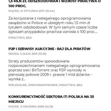
1,5 MLN ZŁ ODSZKODOWAŃ I WZROST PIRACTWA O
100 PROC.
PIĄTEK, 13 STYCZNIA 2017 (15:44)
Za korzystanie z nielegalnego oprogramowania
zasądzono w Polsce w ubiegłym roku 1,5 mln zł
tytułem odszkodowań. W tym samym czasie liczba
zgłoszeń przypadków piractwa wzrosła o 100 proc....
PIRACTWO
,
BSA
P2P I SERWISY AUKCYJNE - RAJ DLA PIRATÓW
ŚRODA, 5 MAJA 2010 (13:10)
Straty producentów spowodowane
rozpowszechnianiem nielegalnego oprogramowania
poprzez sieci BitTorrent oraz P2P wyniosły w
pierwszej połowie 2009 r. prawie 1 mld dolarów -
wynika z...
NIELEGALNE
,
OPROGRAMOWANIE
,
PIRACTWO
,
BSA
KONKURENCYJNOŚĆ SEKTORA IT: POLSKA NA 35
MIEJSCU
PIĄTEK, 11 GRUDNIA 2009 (14:15)