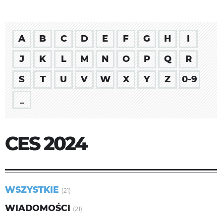
A
B
C
D
E
F
G
H
I
J
K
L
M
N
O
P
Q
R
S
T
U
V
W
X
Y
Z
0-9
_
CES 2024
WSZYSTKIE
(21)
WIADOMOŚCI
(21)