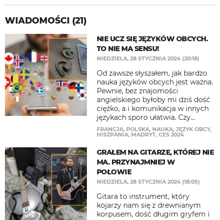
WIADOMOŚCI (21)
NIE UCZ SIĘ JĘZYKÓW OBCYCH.
TO NIE MA SENSU!
NIEDZIELA, 28 STYCZNIA 2024 (20:18)
Od zawsze słyszałem, jak bardzo
nauka języków obcych jest ważna.
Pewnie, bez znajomości
angielskiego byłoby mi dziś dość
ciężko, a i komunikacja w innych
językach sporo ułatwia. Czy...
FRANCJA
,
POLSKA
,
NAUKA
,
JĘZYK OBCY
,
HISZPANIA
,
MADRYT
,
CES 2024
GRAŁEM NA GITARZE, KTÓREJ NIE
MA. PRZYNAJMNIEJ W
POŁOWIE
NIEDZIELA, 28 STYCZNIA 2024 (18:05)
Gitara to instrument, który
kojarzy nam się z drewnianym
korpusem, dość długim gryfem i