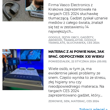
Firma Vasco Electronics z
Krakowa zaprezentowała na
targach CES 2024 słuchawkę
tłumaczącą. Gadżet zyskał uznanie
mediów z całego świata, znalazł
się też w zestawieniu 14
największych...
GOOGLE
,
JĘZYK OBCY
,
GADŻETY
,
ANDROID
,
TRANSLATOR
,
GOOGLE
TRANSLATE
,
SŁUCHAWKA
,
CES 2024
MATERAC Z AI POWIE NAM, JAK
SPAĆ. ODPOCZYNEK XXI WIEKU
PONIEDZIAŁEK, 22 STYCZNIA 2024 (05:00)
Wiele osób, w tym ja, ma
ewidentnie jakieś problemy ze
snem. Często wynika to ze stresu,
złej higieny snu czy
nieodpowiedniego materaca. Na
targach CES 2024
zaprezentowano gadżet, który...
ZDROWIE
,
SEN
,
MATERAC
,
CES 2024
Zobacz więcej »