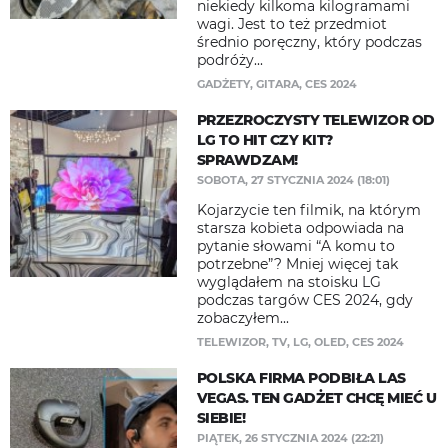
niekiedy kilkoma kilogramami
wagi. Jest to też przedmiot
średnio poręczny, który podczas
podróży...
GADŻETY
,
GITARA
,
CES 2024
PRZEZROCZYSTY TELEWIZOR OD
LG TO HIT CZY KIT?
SPRAWDZAM!
SOBOTA, 27 STYCZNIA 2024 (18:01)
Kojarzycie ten filmik, na którym
starsza kobieta odpowiada na
pytanie słowami “A komu to
potrzebne”? Mniej więcej tak
wyglądałem na stoisku LG
podczas targów CES 2024, gdy
zobaczyłem...
TELEWIZOR
,
TV
,
LG
,
OLED
,
CES 2024
POLSKA FIRMA PODBIŁA LAS
VEGAS. TEN GADŻET CHCĘ MIEĆ U
SIEBIE!
PIĄTEK, 26 STYCZNIA 2024 (22:21)