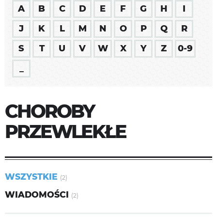
A
B
C
D
E
F
G
H
I
J
K
L
M
N
O
P
Q
R
S
T
U
V
W
X
Y
Z
0-9
_
CHOROBY
PRZEWLEKŁE
WSZYSTKIE
(2)
WIADOMOŚCI
(2)