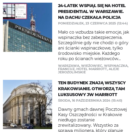
24-LATEK WSPIĄŁ SIĘ NA HOTEL
PRESIDENTIAL W WARSZAWIE.
NA DACHU CZEKAŁA POLICJA
PONIEDZIAŁEK, 23 CZERWCA 2025 (12:44)
Mało co wzbudza takie emocje, jak
wspinaczka bez zabezpieczenia.
Szczególnie gdy nie chodzi o góry
ani ścianki wspinaczkowe, tylko
środowisko miejskie. Każdego
roku po ścianach wieżowców...
WARSZAWA
,
WIEŻOWIEC
,
WSPINACZKA
,
FRANCUZ
,
HOTEL MARRIOTT
,
ALEJE
JEROZOLIMSKIE
TEN BUDYNEK ZNAJĄ WSZYSCY
KRAKOWIANIE. OTWORZĄ TAM
LUKSUSOWY JW MARRIOTT
ŚRODA, 16 PAŹDZIERNIKA 2024 (15:40)
Dawny gmach dawnej Pocztowej
Kasy Oszczędności w Krakowie
niedługo zostanie
zrewitalizowany. Wszystko za
sprawą milionera, który planuje