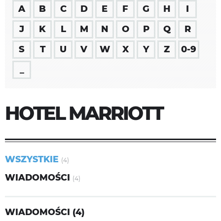
A
B
C
D
E
F
G
H
I
J
K
L
M
N
O
P
Q
R
S
T
U
V
W
X
Y
Z
0-9
_
HOTEL MARRIOTT
WSZYSTKIE
(4)
WIADOMOŚCI
(4)
WIADOMOŚCI (4)