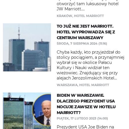
otworzyć tam luksusowy hotel
JW Marriott....
KRAKÓW
,
HOTEL MARRIOTT
TO JUŻ NIE JEST MARRIOTT.
HOTEL WYPROWADZA SIĘ Z
CENTRUM WARSZAWY
ŚRODA, 7 SIERPNIA 2024 (11:16)
Chyba każdy, kto przyjeżdżał do
stolicy pociągiem, a przynajmniej
wybrał się w okolice Pałacu
Kultury i Nauki widział ten
wieżowiec. Znajdujący się przy
alejach Jerozolimskich Hotel...
WARSZAWA
,
HOTEL MARRIOTT
BIDEN W WARSZAWIE.
DLACZEGO PREZYDENT USA
NOCUJE ZAWSZE W HOTELU
MARRIOTT?
PIĄTEK, 17 LUTEGO 2023 (14:00)
Prezydent USA Joe Biden na