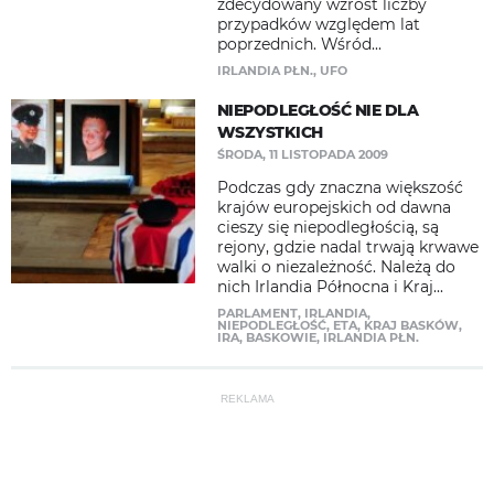
zdecydowany wzrost liczby
przypadków względem lat
poprzednich. Wśród...
IRLANDIA PŁN.
,
UFO
NIEPODLEGŁOŚĆ NIE DLA
WSZYSTKICH
ŚRODA, 11 LISTOPADA 2009
Podczas gdy znaczna większość
krajów europejskich od dawna
cieszy się niepodległością, są
rejony, gdzie nadal trwają krwawe
walki o niezależność. Należą do
nich Irlandia Północna i Kraj...
PARLAMENT
,
IRLANDIA
,
NIEPODLEGŁOŚĆ
,
ETA
,
KRAJ BASKÓW
,
IRA
,
BASKOWIE
,
IRLANDIA PŁN.
REKLAMA