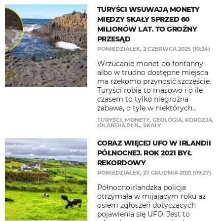
TURYŚCI WSUWAJĄ MONETY
MIĘDZY SKAŁY SPRZED 60
MILIONÓW LAT. TO GROŹNY
PRZESĄD
PONIEDZIAŁEK, 2 CZERWCA 2025 (10:24)
Wrzucanie monet do fontanny
albo w trudno dostępne miejsca
ma rzekomo przynosić szczęście.
Turyści robią to masowo i o ile
czasem to tylko niegroźna
zabawa, o tyle w niektórych...
TURYŚCI
,
MONETY
,
GEOLOGIA
,
KOROZJA
,
IRLANDIA PŁN.
,
SKAŁY
CORAZ WIĘCEJ UFO W IRLANDII
PÓŁNOCNEJ. ROK 2021 BYŁ
REKORDOWY
PONIEDZIAŁEK, 27 GRUDNIA 2021 (09:27)
Północnoirlandzka policja
otrzymała w mijającym roku aż
osiem zgłoszeń dotyczących
pojawienia się UFO. Jest to