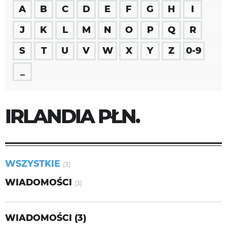
A
B
C
D
E
F
G
H
I
J
K
L
M
N
O
P
Q
R
S
T
U
V
W
X
Y
Z
0-9
_
IRLANDIA PŁN.
WSZYSTKIE
(3)
WIADOMOŚCI
(3)
WIADOMOŚCI (3)