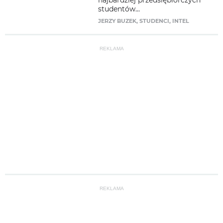
najbardziej przedsiębiorczych
studentów...
JERZY BUZEK
,
STUDENCI
,
INTEL
REKLAMA
REKLAMA