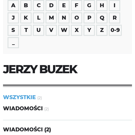
A
B
C
D
E
F
G
H
I
J
K
L
M
N
O
P
Q
R
S
T
U
V
W
X
Y
Z
0-9
_
JERZY BUZEK
WSZYSTKIE
(2)
WIADOMOŚCI
(2)
WIADOMOŚCI (2)