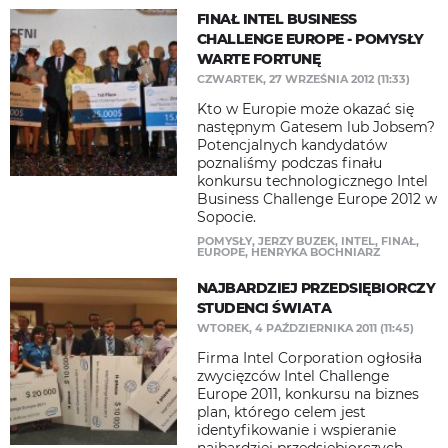
FINAŁ INTEL BUSINESS
CHALLENGE EUROPE - POMYSŁY
WARTE FORTUNĘ
CZWARTEK, 27 WRZEŚNIA 2012 (11:33)
Kto w Europie może okazać się
następnym Gatesem lub Jobsem?
Potencjalnych kandydatów
poznaliśmy podczas finału
konkursu technologicznego Intel
Business Challenge Europe 2012 w
Sopocie.
POMYSŁY
,
JERZY BUZEK
,
INTEL
,
FINAŁ
,
EUROPE
,
HENRYKA BOCHNIARZ
NAJBARDZIEJ PRZEDSIĘBIORCZY
STUDENCI ŚWIATA
WTOREK, 4 PAŹDZIERNIKA 2011 (11:45)
Firma Intel Corporation ogłosiła
zwycięzców Intel Challenge
Europe 2011, konkursu na biznes
plan, którego celem jest
identyfikowanie i wspieranie