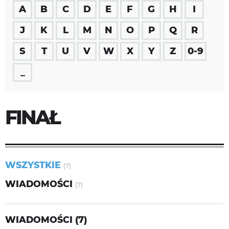
A
B
C
D
E
F
G
H
I
J
K
L
M
N
O
P
Q
R
S
T
U
V
W
X
Y
Z
0-9
_
FINAŁ
WSZYSTKIE
(7)
WIADOMOŚCI
(7)
WIADOMOŚCI (7)