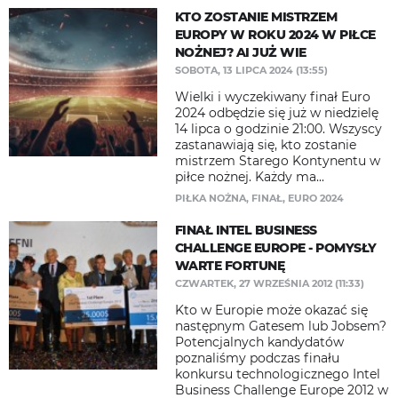
KTO ZOSTANIE MISTRZEM
EUROPY W ROKU 2024 W PIŁCE
NOŻNEJ? AI JUŻ WIE
SOBOTA, 13 LIPCA 2024 (13:55)
Wielki i wyczekiwany finał Euro
2024 odbędzie się już w niedzielę
14 lipca o godzinie 21:00. Wszyscy
zastanawiają się, kto zostanie
mistrzem Starego Kontynentu w
piłce nożnej. Każdy ma...
PIŁKA NOŻNA
,
FINAŁ
,
EURO 2024
FINAŁ INTEL BUSINESS
CHALLENGE EUROPE - POMYSŁY
WARTE FORTUNĘ
CZWARTEK, 27 WRZEŚNIA 2012 (11:33)
Kto w Europie może okazać się
następnym Gatesem lub Jobsem?
Potencjalnych kandydatów
poznaliśmy podczas finału
konkursu technologicznego Intel
Business Challenge Europe 2012 w