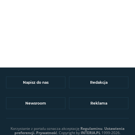
Napisz do nas
Redakcja
Newsroom
Reklama
Korzystanie z portalu oznacza akceptację
Regulaminu
.
Ustawienia
preferencji.
Prywatność
. Copyright by
INTERIA.PL
1999-2026.