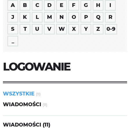
A
B
C
D
E
F
G
H
I
J
K
L
M
N
O
P
Q
R
S
T
U
V
W
X
Y
Z
0-9
_
LOGOWANIE
WSZYSTKIE
(11)
WIADOMOŚCI
(11)
WIADOMOŚCI (11)