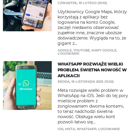
CZWARTEK, 19 LUTEGO (10:10)
Użytkownicy Google Maps, którzy
korzystają z aplikacji bez
logowania na konto Google,
zaczęli niedawno obserwować
zupełnie inne, znacznie uboższe
doświadczenie. Wygląda na to, że
gigant z...
GOOGLE
,
YOUTUBE
,
MAPY GOOGLE
,
LOGOWANIE
WHATSAPP ROZWIĄŻE WIELKI
PROBLEM. ŚWIETNA NOWOŚĆ W
APLIKACJI
ŚRODA, 19 LISTOPADA 2025 (11:02)
Meta rozwiąże wielki problem w
WhatsApp na iOS. Jeśli do tej pory
mieliście problem z
żonglowaniem dwoma kontami,
to teraz nadchodzi świetna
nowość. Obsługa wielu kont
pozwoli łatwo się...
IOS
,
META
,
WHATSAPP
,
LOGOWANIE