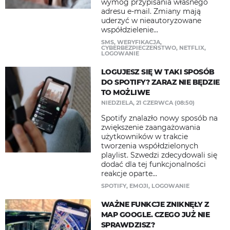
wymóg przypisania własnego
adresu e-mail. Zmiany mają
uderzyć w nieautoryzowane
współdzielenie...
SMS
,
WERYFIKACJA
,
CYBERBEZPIECZEŃSTWO
,
NETFLIX
,
LOGOWANIE
LOGUJESZ SIĘ W TAKI SPOSÓB
DO SPOTIFY? ZARAZ NIE BĘDZIE
TO MOŻLIWE
NIEDZIELA, 21 CZERWCA (08:50)
Spotify znalazło nowy sposób na
zwiększenie zaangażowania
użytkowników w trakcie
tworzenia współdzielonych
playlist. Szwedzi zdecydowali się
dodać dla tej funkcjonalności
reakcje oparte...
SPOTIFY
,
EMOJI
,
LOGOWANIE
WAŻNE FUNKCJE ZNIKNĘŁY Z
MAP GOOGLE. CZEGO JUŻ NIE
SPRAWDZISZ?