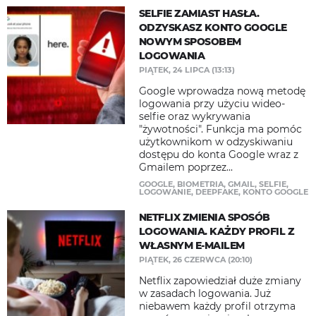
SELFIE ZAMIAST HASŁA.
ODZYSKASZ KONTO GOOGLE
NOWYM SPOSOBEM
LOGOWANIA
PIĄTEK, 24 LIPCA (13:13)
Google wprowadza nową metodę
logowania przy użyciu wideo-
selfie oraz wykrywania
"żywotności". Funkcja ma pomóc
użytkownikom w odzyskiwaniu
dostępu do konta Google wraz z
Gmailem poprzez...
GOOGLE
,
BIOMETRIA
,
GMAIL
,
SELFIE
,
LOGOWANIE
,
DEEPFAKE
,
KONTO GOOGLE
NETFLIX ZMIENIA SPOSÓB
LOGOWANIA. KAŻDY PROFIL Z
WŁASNYM E-MAILEM
PIĄTEK, 26 CZERWCA (20:10)
Netflix zapowiedział duże zmiany
w zasadach logowania. Już
niebawem każdy profil otrzyma