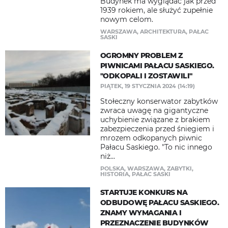
Budynek ma wyglądać jak przed
1939 rokiem, ale służyć zupełnie
nowym celom.
WARSZAWA
,
ARCHITEKTURA
,
PAŁAC
SASKI
OGROMNY PROBLEM Z
PIWNICAMI PAŁACU SASKIEGO.
"ODKOPALI I ZOSTAWILI"
PIĄTEK, 19 STYCZNIA 2024 (14:19)
Stołeczny konserwator zabytków
zwraca uwagę na gigantyczne
uchybienie związane z brakiem
zabezpieczenia przed śniegiem i
mrozem odkopanych piwnic
Pałacu Saskiego. "To nic innego
niż...
POLSKA
,
WARSZAWA
,
ZABYTKI
,
HISTORIA
,
PAŁAC SASKI
STARTUJE KONKURS NA
ODBUDOWĘ PAŁACU SASKIEGO.
ZNAMY WYMAGANIA I
PRZEZNACZENIE BUDYNKÓW