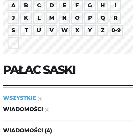
A
B
C
D
E
F
G
H
I
J
K
L
M
N
O
P
Q
R
S
T
U
V
W
X
Y
Z
0-9
_
PAŁAC SASKI
WSZYSTKIE
(4)
WIADOMOŚCI
(4)
WIADOMOŚCI (4)