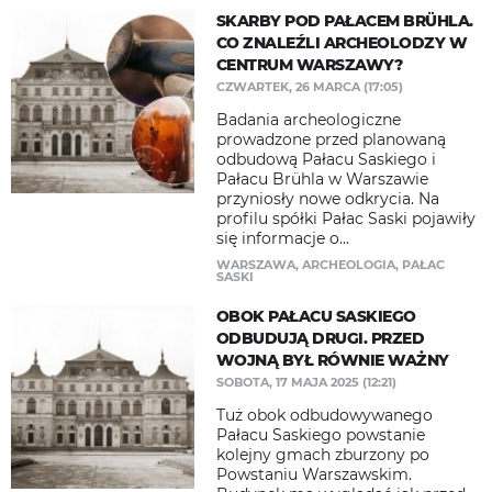
SKARBY POD PAŁACEM BRÜHLA.
CO ZNALEŹLI ARCHEOLODZY W
CENTRUM WARSZAWY?
CZWARTEK, 26 MARCA (17:05)
Badania archeologiczne
prowadzone przed planowaną
odbudową Pałacu Saskiego i
Pałacu Brühla w Warszawie
przyniosły nowe odkrycia. Na
profilu spółki Pałac Saski pojawiły
się informacje o...
WARSZAWA
,
ARCHEOLOGIA
,
PAŁAC
SASKI
OBOK PAŁACU SASKIEGO
ODBUDUJĄ DRUGI. PRZED
WOJNĄ BYŁ RÓWNIE WAŻNY
SOBOTA, 17 MAJA 2025 (12:21)
Tuż obok odbudowywanego
Pałacu Saskiego powstanie
kolejny gmach zburzony po
Powstaniu Warszawskim.