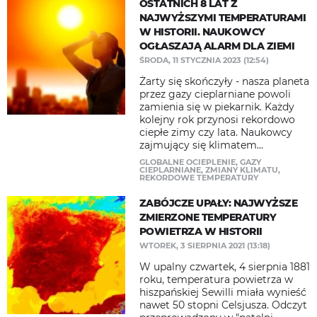
OSTATNICH 8 LAT Z
NAJWYŻSZYMI TEMPERATURAMI
W HISTORII. NAUKOWCY
OGŁASZAJĄ ALARM DLA ZIEMI
ŚRODA, 11 STYCZNIA 2023 (12:54)
Żarty się skończyły - nasza planeta
przez gazy cieplarniane powoli
zamienia się w piekarnik. Każdy
kolejny rok przynosi rekordowo
ciepłe zimy czy lata. Naukowcy
zajmujący się klimatem...
GLOBALNE OCIEPLENIE
,
GAZY
CIEPLARNIANE
,
ZMIANY KLIMATU
,
REKORDOWE TEMPERATURY
ZABÓJCZE UPAŁY: NAJWYŻSZE
ZMIERZONE TEMPERATURY
POWIETRZA W HISTORII
WTOREK, 3 SIERPNIA 2021 (13:18)
W upalny czwartek, 4 sierpnia 1881
roku, temperatura powietrza w
hiszpańskiej Sewilli miała wynieść
nawet 50 stopni Celsjusza. Odczyt