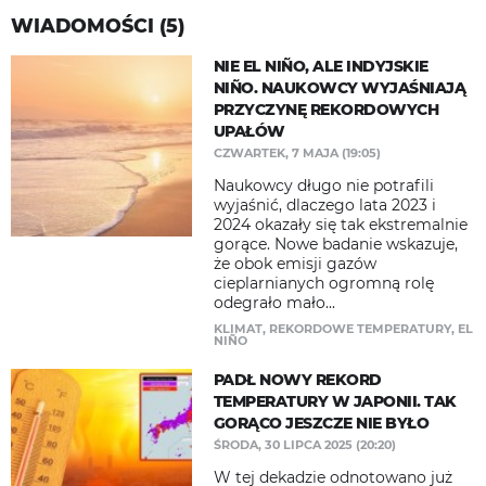
WIADOMOŚCI (5)
NIE EL NIÑO, ALE INDYJSKIE
NIÑO. NAUKOWCY WYJAŚNIAJĄ
PRZYCZYNĘ REKORDOWYCH
UPAŁÓW
CZWARTEK, 7 MAJA (19:05)
Naukowcy długo nie potrafili
wyjaśnić, dlaczego lata 2023 i
2024 okazały się tak ekstremalnie
gorące. Nowe badanie wskazuje,
że obok emisji gazów
cieplarnianych ogromną rolę
odegrało mało...
KLIMAT
,
REKORDOWE TEMPERATURY
,
EL
NIÑO
PADŁ NOWY REKORD
TEMPERATURY W JAPONII. TAK
GORĄCO JESZCZE NIE BYŁO
ŚRODA, 30 LIPCA 2025 (20:20)
W tej dekadzie odnotowano już