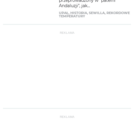
przeprowadzony w "patelni
Andaluzji", jak...
UPAŁ
,
HISTORIA
,
SEWILLA
,
REKORDOWE
TEMPERATURY
REKLAMA
REKLAMA