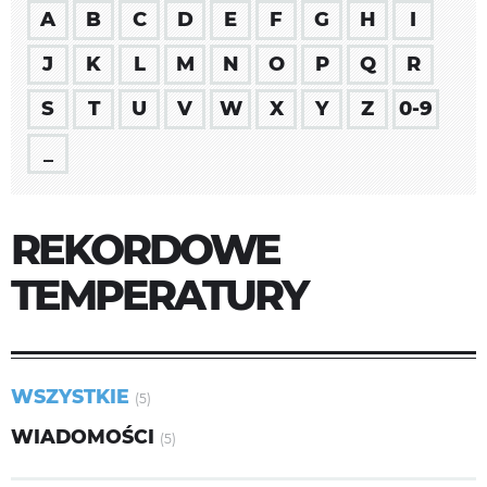
A
B
C
D
E
F
G
H
I
J
K
L
M
N
O
P
Q
R
S
T
U
V
W
X
Y
Z
0-9
_
REKORDOWE
TEMPERATURY
WSZYSTKIE
(5)
WIADOMOŚCI
(5)