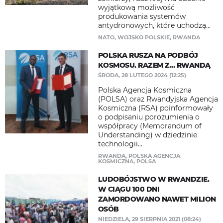
wyjątkową możliwość
produkowania systemów
antydronowych, które uchodzą...
NATO
,
WOJSKO POLSKIE
,
RWANDA
POLSKA RUSZA NA PODBÓJ
KOSMOSU. RAZEM Z... RWANDĄ
ŚRODA, 28 LUTEGO 2024 (12:25)
Polska Agencja Kosmiczna
(POLSA) oraz Rwandyjska Agencja
Kosmiczna (RSA) poinformowały
o podpisaniu porozumienia o
współpracy (Memorandum of
Understanding) w dziedzinie
technologii...
RWANDA
,
POLSKA AGENCJA
KOSMICZNA
,
POLSA
LUDOBÓJSTWO W RWANDZIE.
W CIĄGU 100 DNI
ZAMORDOWANO NAWET MILION
OSÓB
NIEDZIELA, 29 SIERPNIA 2021 (08:24)