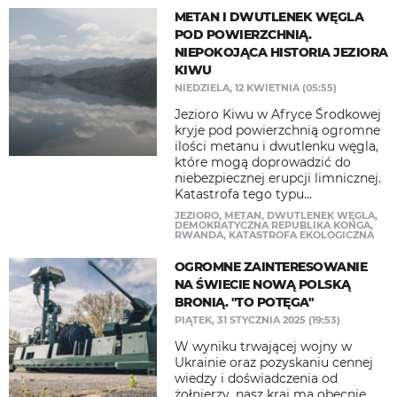
METAN I DWUTLENEK WĘGLA
POD POWIERZCHNIĄ.
NIEPOKOJĄCA HISTORIA JEZIORA
KIWU
NIEDZIELA, 12 KWIETNIA (05:55)
Jezioro Kiwu w Afryce Środkowej
kryje pod powierzchnią ogromne
ilości metanu i dwutlenku węgla,
które mogą doprowadzić do
niebezpiecznej erupcji limnicznej.
Katastrofa tego typu...
JEZIORO
,
METAN
,
DWUTLENEK WĘGLA
,
DEMOKRATYCZNA REPUBLIKA KONGA
,
RWANDA
,
KATASTROFA EKOLOGICZNA
OGROMNE ZAINTERESOWANIE
NA ŚWIECIE NOWĄ POLSKĄ
BRONIĄ. "TO POTĘGA"
PIĄTEK, 31 STYCZNIA 2025 (19:53)
W wyniku trwającej wojny w
Ukrainie oraz pozyskaniu cennej
wiedzy i doświadczenia od
żołnierzy, nasz kraj ma obecnie