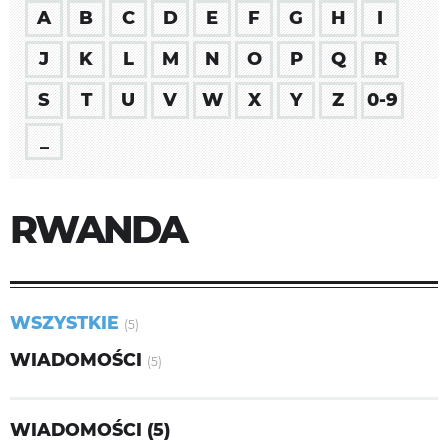
A
B
C
D
E
F
G
H
I
J
K
L
M
N
O
P
Q
R
S
T
U
V
W
X
Y
Z
0-9
_
RWANDA
WSZYSTKIE
(5)
WIADOMOŚCI
(5)
WIADOMOŚCI (5)