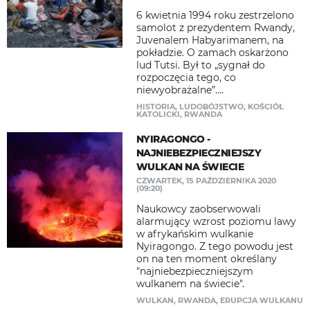
6 kwietnia 1994 roku zestrzelono
samolot z prezydentem Rwandy,
Juvenalem Habyarimanem, na
pokładzie. O zamach oskarżono
lud Tutsi. Był to „sygnał do
rozpoczęcia tego, co
niewyobrażalne”....
HISTORIA
,
LUDOBÓJSTWO
,
KOŚCIÓŁ
KATOLICKI
,
RWANDA
NYIRAGONGO -
NAJNIEBEZPIECZNIEJSZY
WULKAN NA ŚWIECIE
CZWARTEK, 15 PAŹDZIERNIKA 2020
(09:20)
Naukowcy zaobserwowali
alarmujący wzrost poziomu lawy
w afrykańskim wulkanie
Nyiragongo. Z tego powodu jest
on na ten moment określany
"najniebezpieczniejszym
wulkanem na świecie".
WULKAN
,
RWANDA
,
ERUPCJA WULKANU