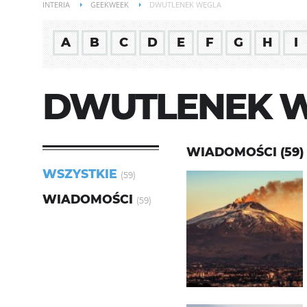
INTERIA
GEEKWEEK
DWUTLENEK WĘGLA
A
B
C
D
E
F
G
H
I
DWUTLENEK 
WIADOMOŚCI (59)
WSZYSTKIE
(59)
WIADOMOŚCI
(59)