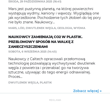
ŚRODA, 29 PAŹDZIERNIKA 2025 (16:41)
Mars jest pustynną planetą, na której powierzchni
występują wydmy, kaniony i wąwozy. Wyglądają one
jak wyrzeźbione. Pochodzenie tych żłobień do tej pory
nie było znane. Naukowcy...
MARS
,
LÓD
,
DWUTLENEK WĘGLA
,
GEOLOGIA
,
WYDMA
NAUKOWCY ZAMIENIAJĄ CO2 W PLASTIK.
PRZEŁOMOWY SPOSÓB NA WALKĘ Z
ZANIECZYSZCZENIAMI
SOBOTA, 6 WRZEŚNIA 2025 (14:45)
Naukowcy z Caltech opracowali przełomową
technologię pozwalającą wychwytywać dwutlenek
węgla z powietrza i przerabiać go na tworzywa
sztuczne, używając do tego energii odnawialnej.
Proces...
DWUTLENEK WĘGLA
,
PLASTIK
Zobacz więcej »
REKLAMA