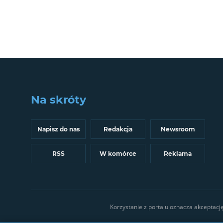
Na skróty
Napisz do nas
Redakcja
Newsroom
RSS
W komórce
Reklama
Korzystanie z portalu oznacza akceptacj