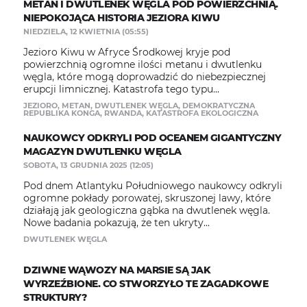
METAN I DWUTLENEK WĘGLA POD POWIERZCHNIĄ.
NIEPOKOJĄCA HISTORIA JEZIORA KIWU
NIEDZIELA, 12 KWIETNIA (05:55)
Jezioro Kiwu w Afryce Środkowej kryje pod
powierzchnią ogromne ilości metanu i dwutlenku
węgla, które mogą doprowadzić do niebezpiecznej
erupcji limnicznej. Katastrofa tego typu...
JEZIORO
,
METAN
,
DWUTLENEK WĘGLA
,
DEMOKRATYCZNA
REPUBLIKA KONGA
,
RWANDA
,
KATASTROFA EKOLOGICZNA
NAUKOWCY ODKRYLI POD OCEANEM GIGANTYCZNY
MAGAZYN DWUTLENKU WĘGLA
SOBOTA, 13 GRUDNIA 2025 (12:05)
Pod dnem Atlantyku Południowego naukowcy odkryli
ogromne pokłady porowatej, skruszonej lawy, które
działają jak geologiczna gąbka na dwutlenek węgla.
Nowe badania pokazują, że ten ukryty...
DWUTLENEK WĘGLA
DZIWNE WĄWOZY NA MARSIE SĄ JAK
WYRZEŹBIONE. CO STWORZYŁO TE ZAGADKOWE
STRUKTURY?