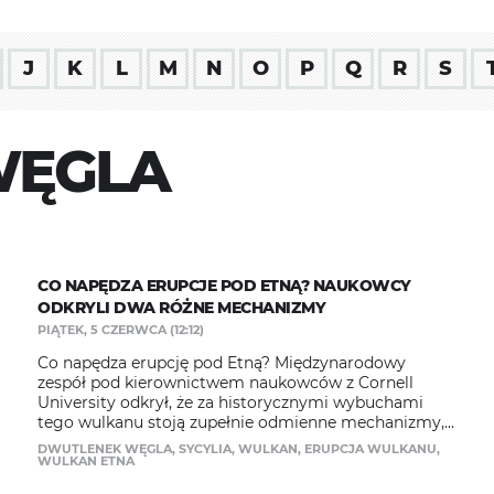
J
K
L
M
N
O
P
Q
R
S
WĘGLA
CO NAPĘDZA ERUPCJE POD ETNĄ? NAUKOWCY
ODKRYLI DWA RÓŻNE MECHANIZMY
PIĄTEK, 5 CZERWCA (12:12)
Co napędza erupcję pod Etną? Międzynarodowy
zespół pod kierownictwem naukowców z Cornell
University odkrył, że za historycznymi wybuchami
tego wulkanu stoją zupełnie odmienne mechanizmy,...
DWUTLENEK WĘGLA
,
SYCYLIA
,
WULKAN
,
ERUPCJA WULKANU
,
WULKAN ETNA