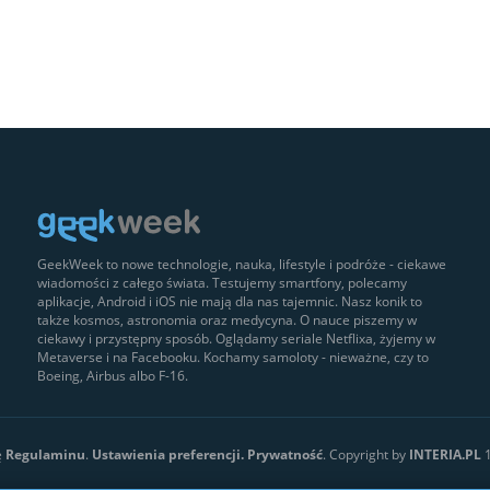
GeekWeek to nowe technologie, nauka, lifestyle i podróże - ciekawe
wiadomości z całego świata. Testujemy smartfony, polecamy
aplikacje, Android i iOS nie mają dla nas tajemnic. Nasz konik to
także kosmos, astronomia oraz medycyna. O nauce piszemy w
ciekawy i przystępny sposób. Oglądamy seriale Netflixa, żyjemy w
Metaverse i na Facebooku. Kochamy samoloty - nieważne, czy to
Boeing, Airbus albo F-16.
ę
Regulaminu
.
Ustawienia preferencji.
Prywatność
. Copyright by
INTERIA.PL
1