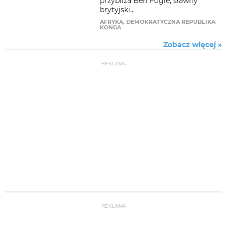
przybliża Ben Fogle, sławny
brytyjski...
AFRYKA
,
DEMOKRATYCZNA REPUBLIKA
KONGA
Zobacz więcej »
REKLAMA
REKLAMA