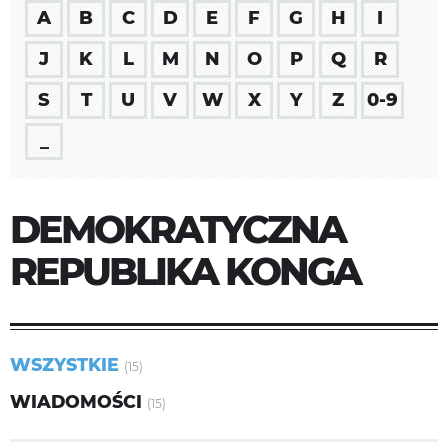
A
B
C
D
E
F
G
H
I
J
K
L
M
N
O
P
Q
R
S
T
U
V
W
X
Y
Z
0-9
_
DEMOKRATYCZNA
REPUBLIKA KONGA
WSZYSTKIE
(15)
WIADOMOŚCI
(15)