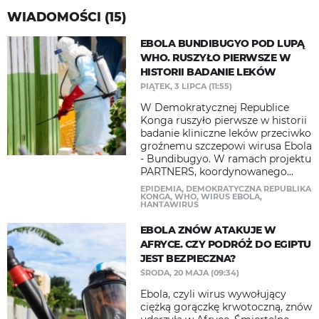
WIADOMOŚCI (15)
EBOLA BUNDIBUGYO POD LUPĄ
WHO. RUSZYŁO PIERWSZE W
HISTORII BADANIE LEKÓW
PIĄTEK, 3 LIPCA (11:55)
W Demokratycznej Republice
Konga ruszyło pierwsze w historii
badanie kliniczne leków przeciwko
groźnemu szczepowi wirusa Ebola
- Bundibugyo. W ramach projektu
PARTNERS, koordynowanego...
EPIDEMIA
,
DEMOKRATYCZNA REPUBLIKA
KONGA
,
WHO
,
WIRUS EBOLA
,
HANTAWIRUS
EBOLA ZNÓW ATAKUJE W
AFRYCE. CZY PODRÓŻ DO EGIPTU
JEST BEZPIECZNA?
ŚRODA, 20 MAJA (09:34)
Ebola, czyli wirus wywołujący
ciężką gorączkę krwotoczną, znów