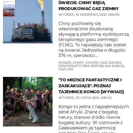
ŚWIECIE. CHINY BĘDĄ
PRODUKOWAĆ GAZ ZIEMNY
WTOREK, 16 WRZEŚNIA 2025 (08:05)
Chiny pochwaliły się
własnoręcznie zbudowaną
pływającą platformą wydobywczą
skroplonego gazu ziemnego
(FLNG). To największy taki statek
na świecie. Jednostka o długości
376 m, szerokości...
MORZE
,
CHINY
,
STATEK
,
GAZ ZIEMNY
,
DEMOKRATYCZNA REPUBLIKA KONGA
,
GAZ LNG
"TO MIEJSCE FANTASTYCZNE I
ZASKAKUJĄCE". POZNAJ
TAJEMNICE KONGO [WYWIAD]
WTOREK, 23 LIPCA 2024 (08:41)
Kongo to jedna z najpiękniejszych
pereł Afryki. Znane z bogatej
natury, stanowi źródło równie
bogatej kultury. W rozmowie z
Geekweekiem jej tajemnicę