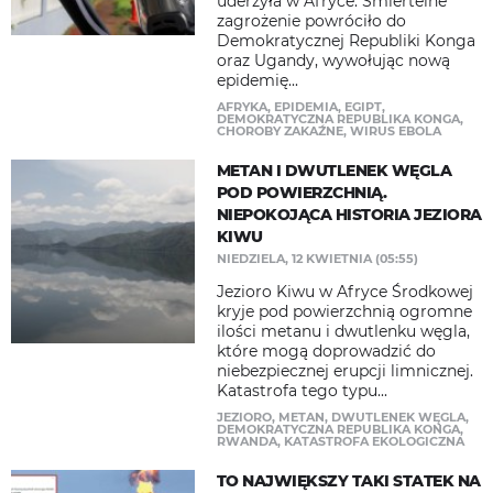
uderzyła w Afryce. Śmiertelne
zagrożenie powróciło do
Demokratycznej Republiki Konga
oraz Ugandy, wywołując nową
epidemię...
AFRYKA
,
EPIDEMIA
,
EGIPT
,
DEMOKRATYCZNA REPUBLIKA KONGA
,
CHOROBY ZAKAŹNE
,
WIRUS EBOLA
METAN I DWUTLENEK WĘGLA
POD POWIERZCHNIĄ.
NIEPOKOJĄCA HISTORIA JEZIORA
KIWU
NIEDZIELA, 12 KWIETNIA (05:55)
Jezioro Kiwu w Afryce Środkowej
kryje pod powierzchnią ogromne
ilości metanu i dwutlenku węgla,
które mogą doprowadzić do
niebezpiecznej erupcji limnicznej.
Katastrofa tego typu...
JEZIORO
,
METAN
,
DWUTLENEK WĘGLA
,
DEMOKRATYCZNA REPUBLIKA KONGA
,
RWANDA
,
KATASTROFA EKOLOGICZNA
TO NAJWIĘKSZY TAKI STATEK NA