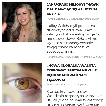
JAK UKRAŚĆ MILIONY? "HAWK
TUAH" NACIĄGNĘŁA LUDZI NA
KRYPTO
PONIEDZIAŁEK, 9 GRUDNIA 2024 (10:10)
Haliey Welch, czyli popularna
dziewczyna od "Hawk Tuah"
zaliczyła chyba idealną drogę 5-
minutowej sławy. Było szybkie
wybicie się, monetyzowanie
swojej osoby na mnóstwo
sposobów, a na...
KRYPTOWALUTA
,
RYNEK KRYPTOWALUT
„NOWA GLOBALNA WALUTA
CYFROWA”. SPECJALNE KULE
BĘDĄ SKANOWAĆ NAM
TĘCZÓWKI
WTOREK, 25 LIPCA 2023 (14:37)
Startup kryptowalutowy
Worldcoin rozpoczyna wdrażanie
usługi „globalnej waluty cyfrowej”
na całym świecie. Kontrowersje