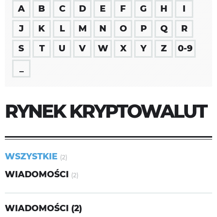
A
B
C
D
E
F
G
H
I
J
K
L
M
N
O
P
Q
R
S
T
U
V
W
X
Y
Z
0-9
_
RYNEK KRYPTOWALUT
WSZYSTKIE
(2)
WIADOMOŚCI
(2)
WIADOMOŚCI (2)