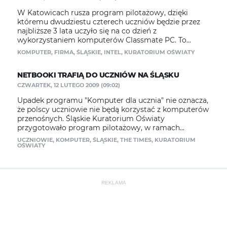
W Katowicach rusza program pilotażowy, dzięki
któremu dwudziestu czterech uczniów będzie przez
najbliższe 3 lata uczyło się na co dzień z
wykorzystaniem komputerów Classmate PC. To...
KOMPUTER
,
FIRMA
,
ŚLĄSKIE
,
INTEL
,
KURATORIUM OŚWIATY
NETBOOKI TRAFIĄ DO UCZNIÓW NA ŚLĄSKU
CZWARTEK, 12 LUTEGO 2009 (09:02)
Upadek programu "Komputer dla ucznia" nie oznacza,
że polscy uczniowie nie będą korzystać z komputerów
przenośnych. Śląskie Kuratorium Oświaty
przygotowało program pilotażowy, w ramach...
UCZNIOWIE
,
KOMPUTER
,
ŚLĄSKIE
,
THE TIMES
,
KURATORIUM
OŚWIATY
REKLAMA