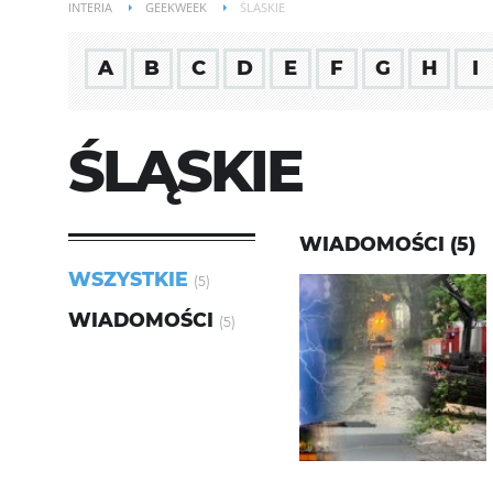
INTERIA
GEEKWEEK
ŚLĄSKIE
A
B
C
D
E
F
G
H
I
ŚLĄSKIE
WIADOMOŚCI (5)
WSZYSTKIE
(5)
WIADOMOŚCI
(5)