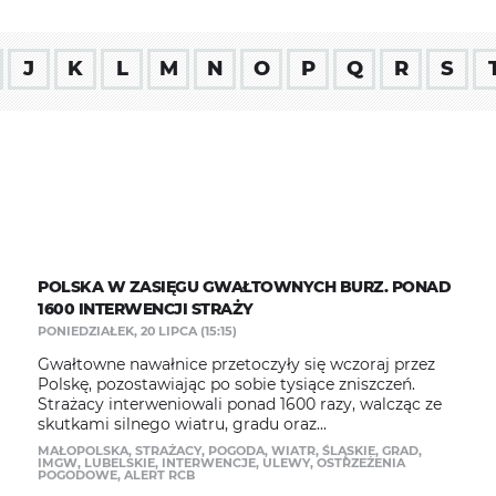
J
K
L
M
N
O
P
Q
R
S
POLSKA W ZASIĘGU GWAŁTOWNYCH BURZ. PONAD
1600 INTERWENCJI STRAŻY
PONIEDZIAŁEK, 20 LIPCA (15:15)
Gwałtowne nawałnice przetoczyły się wczoraj przez
Polskę, pozostawiając po sobie tysiące zniszczeń.
Strażacy interweniowali ponad 1600 razy, walcząc ze
skutkami silnego wiatru, gradu oraz...
MAŁOPOLSKA
,
STRAŻACY
,
POGODA
,
WIATR
,
ŚLĄSKIE
,
GRAD
,
IMGW
,
LUBELSKIE
,
INTERWENCJE
,
ULEWY
,
OSTRZEŻENIA
POGODOWE
,
ALERT RCB