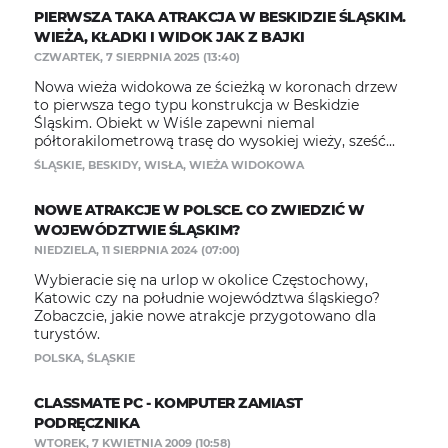
PIERWSZA TAKA ATRAKCJA W BESKIDZIE ŚLĄSKIM.
WIEŻA, KŁADKI I WIDOK JAK Z BAJKI
CZWARTEK, 7 SIERPNIA 2025 (13:40)
Nowa wieża widokowa ze ścieżką w koronach drzew
to pierwsza tego typu konstrukcja w Beskidzie
Śląskim. Obiekt w Wiśle zapewni niemal
półtorakilometrową trasę do wysokiej wieży, sześć...
ŚLĄSKIE
,
BESKIDY
,
WISŁA
,
WIEŻA WIDOKOWA
NOWE ATRAKCJE W POLSCE. CO ZWIEDZIĆ W
WOJEWÓDZTWIE ŚLĄSKIM?
NIEDZIELA, 11 SIERPNIA 2024 (07:00)
Wybieracie się na urlop w okolice Częstochowy,
Katowic czy na południe województwa śląskiego?
Zobaczcie, jakie nowe atrakcje przygotowano dla
turystów.
POLSKA
,
ŚLĄSKIE
CLASSMATE PC - KOMPUTER ZAMIAST
PODRĘCZNIKA
WTOREK, 7 KWIETNIA 2009 (10:58)