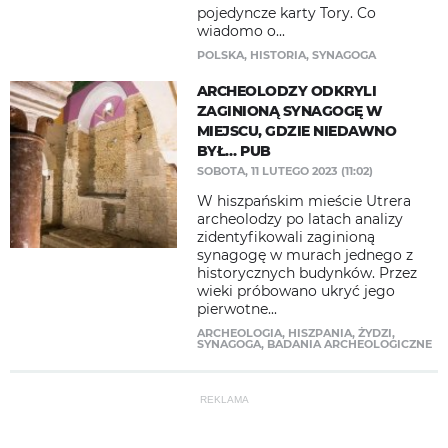
pojedyncze karty Tory. Co
wiadomo o...
POLSKA
,
HISTORIA
,
SYNAGOGA
ARCHEOLODZY ODKRYLI
ZAGINIONĄ SYNAGOGĘ W
MIEJSCU, GDZIE NIEDAWNO
BYŁ… PUB
SOBOTA, 11 LUTEGO 2023 (11:02)
W hiszpańskim mieście Utrera
archeolodzy po latach analizy
zidentyfikowali zaginioną
synagogę w murach jednego z
historycznych budynków. Przez
wieki próbowano ukryć jego
pierwotne...
ARCHEOLOGIA
,
HISZPANIA
,
ŻYDZI
,
SYNAGOGA
,
BADANIA ARCHEOLOGICZNE
REKLAMA