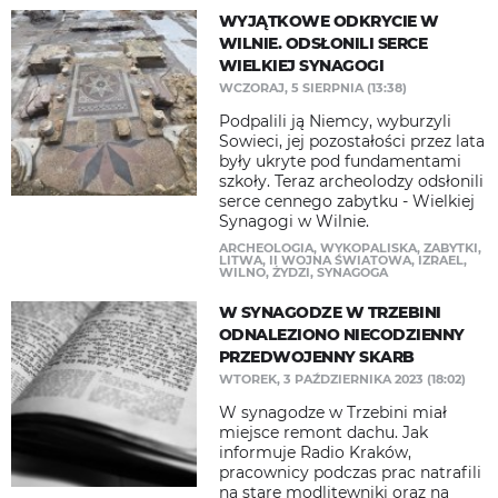
WYJĄTKOWE ODKRYCIE W
WILNIE. ODSŁONILI SERCE
WIELKIEJ SYNAGOGI
WCZORAJ, 5 SIERPNIA (13:38)
Podpalili ją Niemcy, wyburzyli
Sowieci, jej pozostałości przez lata
były ukryte pod fundamentami
szkoły. Teraz archeolodzy odsłonili
serce cennego zabytku - Wielkiej
Synagogi w Wilnie.
ARCHEOLOGIA
,
WYKOPALISKA
,
ZABYTKI
,
LITWA
,
II WOJNA ŚWIATOWA
,
IZRAEL
,
WILNO
,
ŻYDZI
,
SYNAGOGA
W SYNAGODZE W TRZEBINI
ODNALEZIONO NIECODZIENNY
PRZEDWOJENNY SKARB
WTOREK, 3 PAŹDZIERNIKA 2023 (18:02)
W synagodze w Trzebini miał
miejsce remont dachu. Jak
informuje Radio Kraków,
pracownicy podczas prac natrafili
na stare modlitewniki oraz na