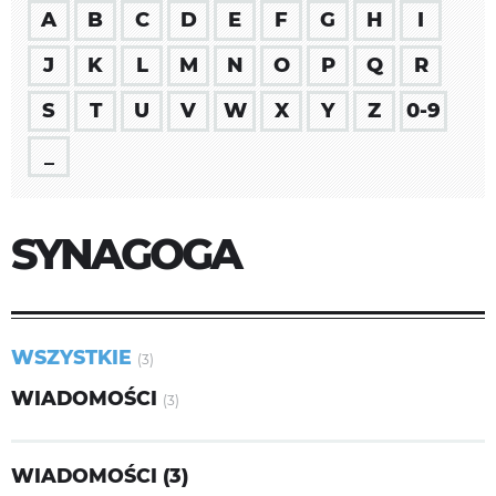
A
B
C
D
E
F
G
H
I
J
K
L
M
N
O
P
Q
R
S
T
U
V
W
X
Y
Z
0-9
_
SYNAGOGA
WSZYSTKIE
(3)
WIADOMOŚCI
(3)
WIADOMOŚCI (3)