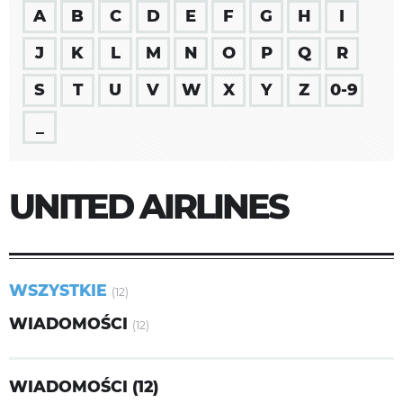
A
B
C
D
E
F
G
H
I
J
K
L
M
N
O
P
Q
R
S
T
U
V
W
X
Y
Z
0-9
_
UNITED AIRLINES
WSZYSTKIE
(12)
WIADOMOŚCI
(12)
WIADOMOŚCI (12)