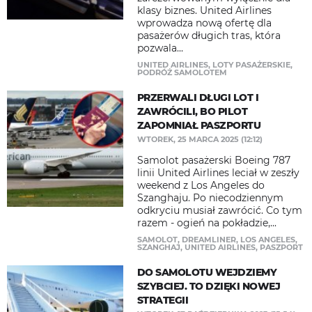
klasy biznes. United Airlines
wprowadza nową ofertę dla
pasażerów długich tras, która
pozwala...
UNITED AIRLINES
,
LOTY PASAŻERSKIE
,
PODRÓŻ SAMOLOTEM
PRZERWALI DŁUGI LOT I
ZAWRÓCILI, BO PILOT
ZAPOMNIAŁ PASZPORTU
WTOREK, 25 MARCA 2025 (12:12)
Samolot pasażerski Boeing 787
linii United Airlines leciał w zeszły
weekend z Los Angeles do
Szanghaju. Po niecodziennym
odkryciu musiał zawrócić. Co tym
razem - ogień na pokładzie,...
SAMOLOT
,
DREAMLINER
,
LOS ANGELES
,
SZANGHAJ
,
UNITED AIRLINES
,
PASZPORT
DO SAMOLOTU WEJDZIEMY
SZYBCIEJ. TO DZIĘKI NOWEJ
STRATEGII