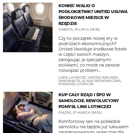
KONIEC WALKI O
PODŁOKIETNIK? UNITED USUWA
ŚRODKOWE MIEJSCE W
RZĘDZIE
SOBOTA, 18 LIPCA (16:16)
Czy to początek nowej ery w
podróżach ekonomicznych?
United likwiduje środkowe fotele
w części swoich maszyn,
zastępując je specjalnymi
stolikami, co może na zawsze
rozwiązać problem...
LINIE LOTNICZE
,
UNITED AIRLINES
,
INNOWACJE
,
KLASA EKONOMICZNA
,
PODRÓŻE LOTNICZE
KUP CAŁY RZĄD I ŚPIJ W
SAMOLOCIE. REWOLUCYJNY
POMYSŁ LINII LOTNICZEJ
PIĄTEK, 27 MARCA (18:35)
Komfortowy sen na pokładzie
samolotu nie będzie już luksusem
zarezerwowanym wyłącznie dla