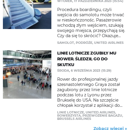
WTOREK, 17 PAŹDZIERNIKA 2023 (15:54)
Procedura boardingu, czyli
wejścia do samolotu może trwać
w nieskończonośc. Pasażerowie
wchodzą złym wejściem, szukają
swojego miejsca, przepychają się.
Czy da się to skrócić? Okazuje...
SAMOLOT
,
PODRÓŻE
,
UNITED AIRLINES
LINIE LOTNICZE ZGUBIŁY MU
ROWER. ŚLEDZIŁ GO DO
SKUTKU
ŚRODA, 6 WRZEŚNIA 2023 (15:29)
Rower do profesjonalnej jazdy
szesnastoletniego Graya został
zagubiony przez linie lotnicze
podczas lotu z Lyonu przez
Brukselę do USA. Na szczęście
chłopak korzystał z aplikacji do...
LINIE LOTNICZE
,
UNITED AIRLINES
,
ROWERZYSTA
,
PRZEWOŻENIE BAGAŻU
,
BRUSSELS AIRLINES
Zobacz więcej »