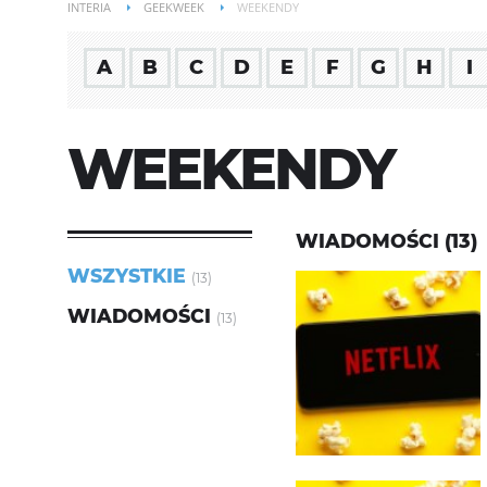
INTERIA
GEEKWEEK
WEEKENDY
A
B
C
D
E
F
G
H
I
WEEKENDY
WIADOMOŚCI (13)
WSZYSTKIE
(13)
WIADOMOŚCI
(13)