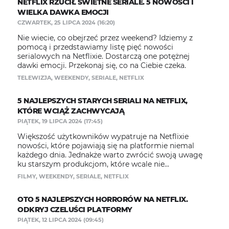
NETFLIX RZUCIŁ ŚWIETNE SERIALE. 5 NOWOŚCI I
WIELKA DAWKA EMOCJI
CZWARTEK, 25 LIPCA 2024 (16:20)
Nie wiecie, co obejrzeć przez weekend? Idziemy z
pomocą i przedstawiamy listę pięć nowości
serialowych na Netflixie. Dostarczą one potężnej
dawki emocji. Przekonaj się, co na Ciebie czeka.
TELEWIZJA
,
WEEKENDY
,
SERIALE
,
NETFLIX
5 NAJLEPSZYCH STARYCH SERIALI NA NETFLIX,
KTÓRE WCIĄŻ ZACHWYCAJĄ
PIĄTEK, 19 LIPCA 2024 (17:45)
Większość użytkowników wypatruje na Netflixie
nowości, które pojawiają się na platformie niemal
każdego dnia. Jednakże warto zwrócić swoją uwagę
ku starszym produkcjom, które wcale nie...
FILMY
,
WEEKENDY
,
SERIALE
,
NETFLIX
OTO 5 NAJLEPSZYCH HORRORÓW NA NETFLIX.
ODKRYJ CZELUŚCI PLATFORMY
PIĄTEK, 12 LIPCA 2024 (09:45)