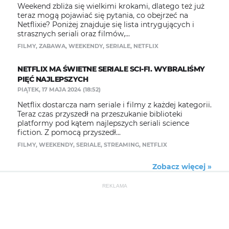
Weekend zbliża się wielkimi krokami, dlatego też już
teraz mogą pojawiać się pytania, co obejrzeć na
Netflixie? Poniżej znajduje się lista intrygujących i
strasznych seriali oraz filmów,...
FILMY
,
ZABAWA
,
WEEKENDY
,
SERIALE
,
NETFLIX
NETFLIX MA ŚWIETNE SERIALE SCI-FI. WYBRALIŚMY
PIĘĆ NAJLEPSZYCH
PIĄTEK, 17 MAJA 2024 (18:52)
Netflix dostarcza nam seriale i filmy z każdej kategorii.
Teraz czas przyszedł na przeszukanie biblioteki
platformy pod kątem najlepszych seriali science
fiction. Z pomocą przyszedł...
FILMY
,
WEEKENDY
,
SERIALE
,
STREAMING
,
NETFLIX
Zobacz więcej »
REKLAMA