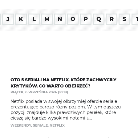
J
K
L
M
N
O
P
Q
R
S
OTO 5 SERIALI NA NETFLIX, KTÓRE ZACHWYCIŁY
KRYTYKÓW. CO WARTO OBEJRZEĆ?
PIĄTEK, 6 WRZEŚNIA 2024 (18:19)
Netflix posiada w swojej olbrzymiej ofercie seriale
prezentujące bardzo różny poziom. W tym gąszczu
pozycji znajduje kilka prawdziwych perełek, które
cieszą się bardzo wysokimi notami u...
WEEKENDY
,
SERIALE
,
NETFLIX