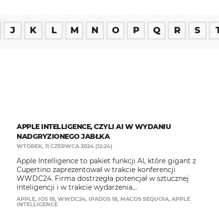
J
K
L
M
N
O
P
Q
R
S
APPLE INTELLIGENCE, CZYLI AI W WYDANIU
NADGRYZIONEGO JABŁKA
WTOREK, 11 CZERWCA 2024 (12:24)
Apple Intelligence to pakiet funkcji AI, które gigant z
Cupertino zaprezentował w trakcie konferencji
WWDC24. Firma dostrzegła potencjał w sztucznej
inteligencji i w trakcie wydarzenia...
APPLE
,
IOS 18
,
WWDC24
,
IPADOS 18
,
MACOS SEQUOIA
,
APPLE
INTELLIGENCE