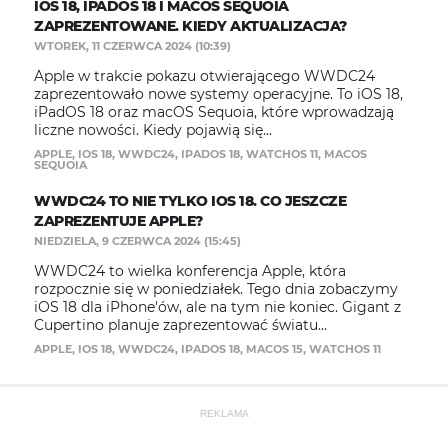
IOS 18, IPADOS 18 I MACOS SEQUOIA
ZAPREZENTOWANE. KIEDY AKTUALIZACJA?
WTOREK, 11 CZERWCA 2024 (10:39)
Apple w trakcie pokazu otwierającego WWDC24
zaprezentowało nowe systemy operacyjne. To iOS 18,
iPadOS 18 oraz macOS Sequoia, które wprowadzają
liczne nowości. Kiedy pojawią się...
APPLE
,
IOS 18
,
WWDC24
,
IPADOS 18
,
WATCHOS 11
,
MACOS
SEQUOIA
WWDC24 TO NIE TYLKO IOS 18. CO JESZCZE
ZAPREZENTUJE APPLE?
NIEDZIELA, 9 CZERWCA 2024 (15:45)
WWDC24 to wielka konferencja Apple, która
rozpocznie się w poniedziałek. Tego dnia zobaczymy
iOS 18 dla iPhone'ów, ale na tym nie koniec. Gigant z
Cupertino planuje zaprezentować światu...
APPLE
,
IOS 18
,
WWDC24
,
IPADOS 18
,
MACOS 15
,
WATCHOS 11
REKLAMA