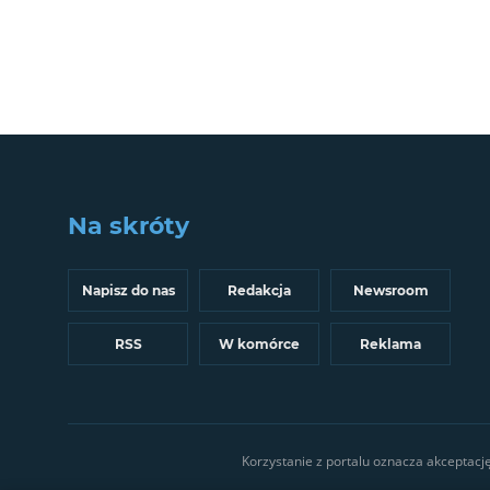
Na skróty
Napisz do nas
Redakcja
Newsroom
RSS
W komórce
Reklama
Korzystanie z portalu oznacza akceptacj