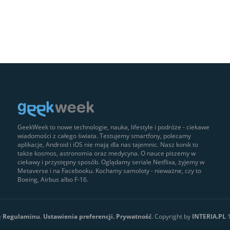
GeekWeek to nowe technologie, nauka, lifestyle i podróże - ciekawe
wiadomości z całego świata. Testujemy smartfony, polecamy
aplikacje, Android i iOS nie mają dla nas tajemnic. Nasz konik to
także kosmos, astronomia oraz medycyna. O nauce piszemy w
ciekawy i przystępny sposób. Oglądamy seriale Netflixa, żyjemy w
Metaverse i na Facebooku. Kochamy samoloty - nieważne, czy to
Boeing, Airbus albo F-16.
ę
Regulaminu
.
Ustawienia preferencji.
Prywatność
. Copyright by
INTERIA.PL
1