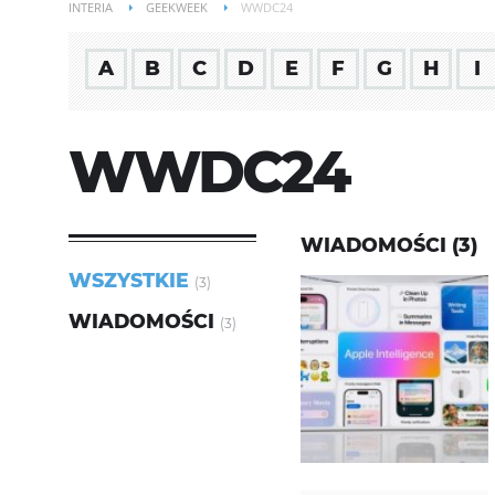
INTERIA
GEEKWEEK
WWDC24
A
B
C
D
E
F
G
H
I
WWDC24
WIADOMOŚCI (3)
WSZYSTKIE
(3)
WIADOMOŚCI
(3)