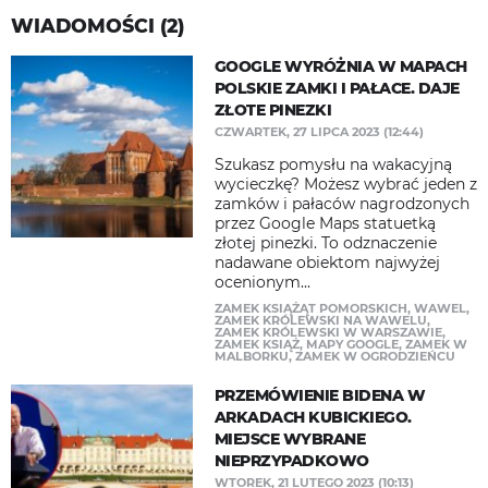
WIADOMOŚCI (2)
GOOGLE WYRÓŻNIA W MAPACH
POLSKIE ZAMKI I PAŁACE. DAJE
ZŁOTE PINEZKI
CZWARTEK, 27 LIPCA 2023 (12:44)
Szukasz pomysłu na wakacyjną
wycieczkę? Możesz wybrać jeden z
zamków i pałaców nagrodzonych
przez Google Maps statuetką
złotej pinezki. To odznaczenie
nadawane obiektom najwyżej
ocenionym...
ZAMEK KSIĄŻĄT POMORSKICH
,
WAWEL
,
ZAMEK KRÓLEWSKI NA WAWELU
,
ZAMEK KRÓLEWSKI W WARSZAWIE
,
ZAMEK KSIĄŻ
,
MAPY GOOGLE
,
ZAMEK W
MALBORKU
,
ZAMEK W OGRODZIEŃCU
PRZEMÓWIENIE BIDENA W
ARKADACH KUBICKIEGO.
MIEJSCE WYBRANE
NIEPRZYPADKOWO
WTOREK, 21 LUTEGO 2023 (10:13)