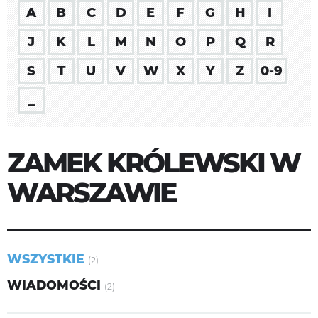
A
B
C
D
E
F
G
H
I
J
K
L
M
N
O
P
Q
R
S
T
U
V
W
X
Y
Z
0-9
_
ZAMEK KRÓLEWSKI W
WARSZAWIE
WSZYSTKIE
(2)
WIADOMOŚCI
(2)