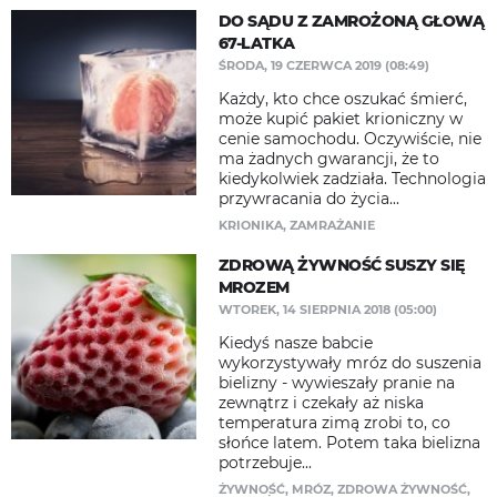
DO SĄDU Z ZAMROŻONĄ GŁOWĄ
67-LATKA
ŚRODA, 19 CZERWCA 2019 (08:49)
Każdy, kto chce oszukać śmierć,
może kupić pakiet krioniczny w
cenie samochodu. Oczywiście, nie
ma żadnych gwarancji, że to
kiedykolwiek zadziała. Technologia
przywracania do życia...
KRIONIKA
,
ZAMRAŻANIE
ZDROWĄ ŻYWNOŚĆ SUSZY SIĘ
MROZEM
WTOREK, 14 SIERPNIA 2018 (05:00)
Kiedyś nasze babcie
wykorzystywały mróz do suszenia
bielizny - wywieszały pranie na
zewnątrz i czekały aż niska
temperatura zimą zrobi to, co
słońce latem. Potem taka bielizna
potrzebuje...
ŻYWNOŚĆ
,
MRÓZ
,
ZDROWA ŻYWNOŚĆ
,