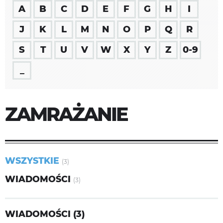
A
B
C
D
E
F
G
H
I
J
K
L
M
N
O
P
Q
R
S
T
U
V
W
X
Y
Z
0-9
_
ZAMRAŻANIE
WSZYSTKIE
(3)
WIADOMOŚCI
(3)
WIADOMOŚCI (3)