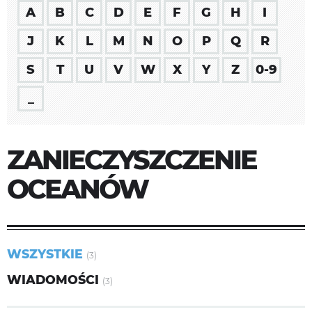
A
B
C
D
E
F
G
H
I
J
K
L
M
N
O
P
Q
R
S
T
U
V
W
X
Y
Z
0-9
_
ZANIECZYSZCZENIE
OCEANÓW
WSZYSTKIE
(3)
WIADOMOŚCI
(3)