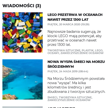
WIADOMOŚCI (3)
LEGO PRZETRWA W OCEANACH
NAWET PRZEZ 1300 LAT
PIĄTEK, 20 MARCA 2020 (10:29)
Najnowsze badania sugerują, że
klocki LEGO mają potencjał, aby
przetrwać w oceanach nawet
przez 1300 lat.
TWORZYWA SZTUCZNE
,
PLASTIK
,
LEGO
,
OCEANY
,
ZANIECZYSZCZENIE OCEANÓW
NOWA WYSPA ŚMIECI NA MORZU
ŚRÓDZIEMNYM
PIĄTEK, 24 MAJA 2019 (08:44)
Na Morzu Śródziemnym powstała
nowa "wyspa". Ma kilka
kilometrów średnicy i jest
zbudowana z tworzyw sztucznych.
ŚMIECI
,
TWORZYWA SZTUCZNE
,
ZANIECZYSZCZENIE OCEANÓW