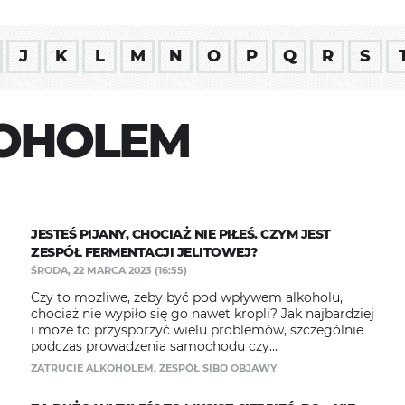
J
K
L
M
N
O
P
Q
R
S
KOHOLEM
JESTEŚ PIJANY, CHOCIAŻ NIE PIŁEŚ. CZYM JEST
ZESPÓŁ FERMENTACJI JELITOWEJ?
ŚRODA, 22 MARCA 2023 (16:55)
Czy to możliwe, żeby być pod wpływem alkoholu,
chociaż nie wypiło się go nawet kropli? Jak najbardziej
i może to przysporzyć wielu problemów, szczególnie
podczas prowadzenia samochodu czy...
ZATRUCIE ALKOHOLEM
,
ZESPÓŁ SIBO OBJAWY