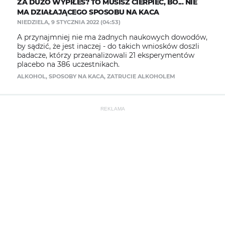
ZA DUŻO WYPIŁEŚ? TO MUSISZ CIERPIEĆ, BO... NIE
MA DZIAŁAJĄCEGO SPOSOBU NA KACA
NIEDZIELA, 9 STYCZNIA 2022 (04:53)
A przynajmniej nie ma żadnych naukowych dowodów,
by sądzić, że jest inaczej - do takich wniosków doszli
badacze, którzy przeanalizowali 21 eksperymentów
placebo na 386 uczestnikach.
ALKOHOL
,
SPOSOBY NA KACA
,
ZATRUCIE ALKOHOLEM
REKLAMA