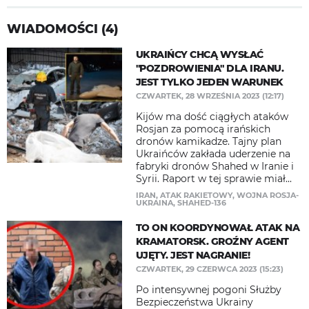
WIADOMOŚCI (4)
UKRAIŃCY CHCĄ WYSŁAĆ
"POZDROWIENIA" DLA IRANU.
JEST TYLKO JEDEN WARUNEK
CZWARTEK, 28 WRZEŚNIA 2023 (12:17)
Kijów ma dość ciągłych ataków
Rosjan za pomocą irańskich
dronów kamikadze. Tajny plan
Ukraińców zakłada uderzenie na
fabryki dronów Shahed w Iranie i
Syrii. Raport w tej sprawie miał...
IRAN
,
ATAK RAKIETOWY
,
WOJNA ROSJA-
UKRAINA
,
SHAHED-136
TO ON KOORDYNOWAŁ ATAK NA
KRAMATORSK. GROŹNY AGENT
UJĘTY. JEST NAGRANIE!
CZWARTEK, 29 CZERWCA 2023 (15:23)
Po intensywnej pogoni Służby
Bezpieczeństwa Ukrainy