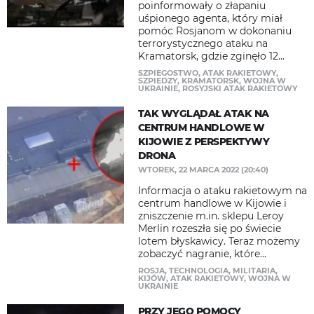
poinformowały o złapaniu
uśpionego agenta, który miał
pomóc Rosjanom w dokonaniu
terrorystycznego ataku na
Kramatorsk, gdzie zginęło 12...
SZPIEGOSTWO
,
ATAK RAKIETOWY
,
SZPIEDZY
,
KRAMATORSK
,
WOJNA W
UKRAINIE
,
ROSYJSKI ATAK RAKIETOWY
TAK WYGLĄDAŁ ATAK NA
CENTRUM HANDLOWE W
KIJOWIE Z PERSPEKTYWY
DRONA
WTOREK, 22 MARCA 2022 (20:40)
Informacja o ataku rakietowym na
centrum handlowe w Kijowie i
zniszczenie m.in. sklepu Leroy
Merlin rozeszła się po świecie
lotem błyskawicy. Teraz możemy
zobaczyć nagranie, które...
ROSJA
,
TECHNOLOGIA
,
MILITARIA
,
KIJÓW
,
ATAK RAKIETOWY
,
WOJNA W
UKRAINIE
PRZY JEGO POMOCY