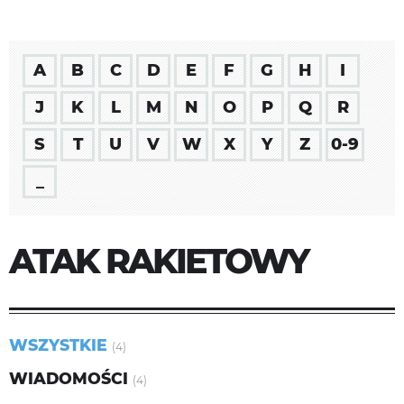
A
B
C
D
E
F
G
H
I
J
K
L
M
N
O
P
Q
R
S
T
U
V
W
X
Y
Z
0-9
_
ATAK RAKIETOWY
WSZYSTKIE
(4)
WIADOMOŚCI
(4)