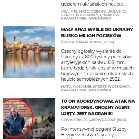
udziałem ukraińskich haubic...
USA
,
F-16
,
NATO
,
CZECHY
,
UKRAIŃCY
,
SPRZĘT WOJSKOWY
,
CHARKÓW
,
KRAMATORSK
,
AWDIJIWKA
MAŁY KRAJ WYŚLE DO UKRAINY
BLISKO MILION POCISKÓW
ŚRODA, 6 MARCA 2024 (23:36)
Czechy ogłosiły wysłanie do
Ukrainy aż 800 tysięcy pocisków
artyleryjskich kalibru 155 mm,
które będą brały udział w misjach
bojowych z udziałem ukraińskich
haubic samobieżnych 2S22...
NATO
,
ROSJANIE
,
SPRZĘT WOJSKOWY
,
KRAMATORSK
,
AWDIJIWKA
TO ON KOORDYNOWAŁ ATAK NA
KRAMATORSK. GROŹNY AGENT
UJĘTY. JEST NAGRANIE!
CZWARTEK, 29 CZERWCA 2023 (15:23)
Po intensywnej pogoni Służby
Bezpieczeństwa Ukrainy