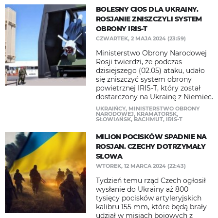
BOLESNY CIOS DLA UKRAINY.
ROSJANIE ZNISZCZYLI SYSTEM
OBRONY IRIS-T
CZWARTEK, 2 MAJA 2024 (23:59)
Ministerstwo Obrony Narodowej
Rosji twierdzi, że podczas
dzisiejszego (02.05) ataku, udało
się zniszczyć system obrony
powietrznej IRIS-T, który został
dostarczony na Ukrainę z Niemiec.
UKRAIŃCY
,
MINISTERSTWO OBRONY
NARODOWEJ
,
KRAMATORSK
,
SŁOWIAŃSK
,
BACHMUT
,
IRIS-T
MILION POCISKÓW SPADNIE NA
ROSJAN. CZECHY DOTRZYMAŁY
SŁOWA
WTOREK, 12 MARCA 2024 (22:43)
Tydzień temu rząd Czech ogłosił
wysłanie do Ukrainy aż 800
tysięcy pocisków artyleryjskich
kalibru 155 mm, które będą brały
udział w misjach bojowych z