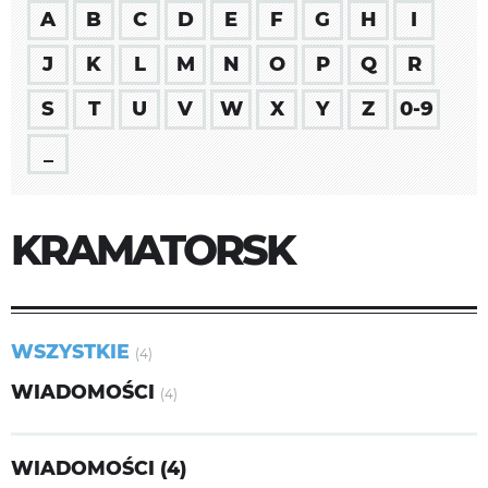
A
B
C
D
E
F
G
H
I
J
K
L
M
N
O
P
Q
R
S
T
U
V
W
X
Y
Z
0-9
_
KRAMATORSK
WSZYSTKIE
(4)
WIADOMOŚCI
(4)
WIADOMOŚCI (4)