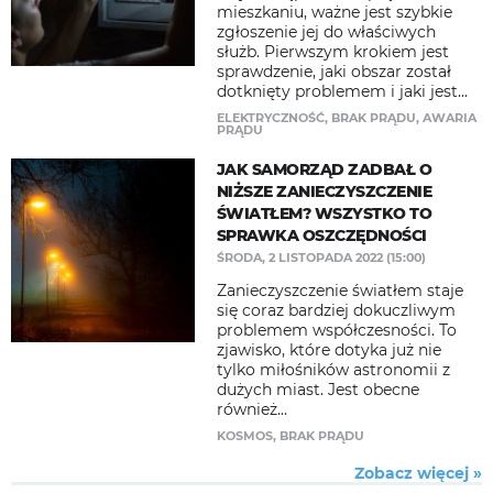
mieszkaniu, ważne jest szybkie
zgłoszenie jej do właściwych
służb. Pierwszym krokiem jest
sprawdzenie, jaki obszar został
dotknięty problemem i jaki jest...
ELEKTRYCZNOŚĆ
,
BRAK PRĄDU
,
AWARIA
PRĄDU
JAK SAMORZĄD ZADBAŁ O
NIŻSZE ZANIECZYSZCZENIE
ŚWIATŁEM? WSZYSTKO TO
SPRAWKA OSZCZĘDNOŚCI
ŚRODA, 2 LISTOPADA 2022 (15:00)
Zanieczyszczenie światłem staje
się coraz bardziej dokuczliwym
problemem współczesności. To
zjawisko, które dotyka już nie
tylko miłośników astronomii z
dużych miast. Jest obecne
również...
KOSMOS
,
BRAK PRĄDU
Zobacz więcej »