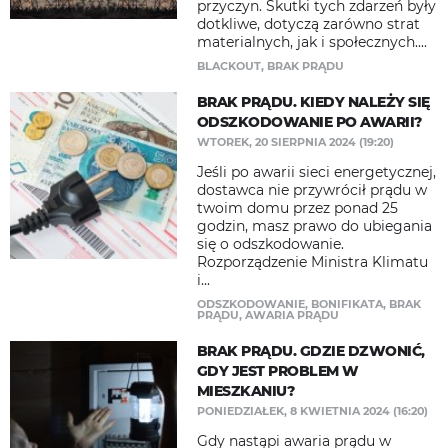
przyczyn. Skutki tych zdarzeń były
dotkliwe, dotyczą zarówno strat
materialnych, jak i społecznych....
BLACKOUT
,
BRAK PRĄDU
BRAK PRĄDU. KIEDY NALEŻY SIĘ
ODSZKODOWANIE PO AWARII?
WTOREK, 20 SIERPNIA 2024 (19:20)
Jeśli po awarii sieci energetycznej,
dostawca nie przywrócił prądu w
twoim domu przez ponad 25
godzin, masz prawo do ubiegania
się o odszkodowanie.
Rozporządzenie Ministra Klimatu
i...
ODSZKODOWANIE
,
BONIFIKATA
,
BRAK
PRĄDU
,
AWARIA PRĄDU
BRAK PRĄDU. GDZIE DZWONIĆ,
GDY JEST PROBLEM W
MIESZKANIU?
PONIEDZIAŁEK, 8 KWIETNIA 2024 (16:20)
Gdy nastąpi awaria prądu w