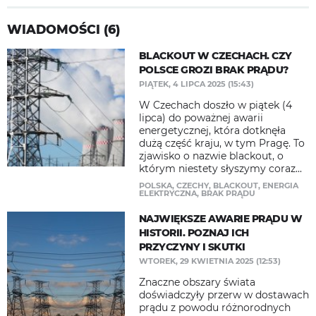
WIADOMOŚCI (6)
BLACKOUT W CZECHACH. CZY
POLSCE GROZI BRAK PRĄDU?
PIĄTEK, 4 LIPCA 2025 (15:43)
W Czechach doszło w piątek (4
lipca) do poważnej awarii
energetycznej, która dotknęła
dużą część kraju, w tym Pragę. To
zjawisko o nazwie blackout, o
którym niestety słyszymy coraz...
POLSKA
,
CZECHY
,
BLACKOUT
,
ENERGIA
ELEKTRYCZNA
,
BRAK PRĄDU
NAJWIĘKSZE AWARIE PRĄDU W
HISTORII. POZNAJ ICH
PRZYCZYNY I SKUTKI
WTOREK, 29 KWIETNIA 2025 (12:53)
Znaczne obszary świata
doświadczyły przerw w dostawach
prądu z powodu różnorodnych