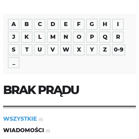
A
B
C
D
E
F
G
H
I
J
K
L
M
N
O
P
Q
R
S
T
U
V
W
X
Y
Z
0-9
_
BRAK PRĄDU
WSZYSTKIE
(6)
WIADOMOŚCI
(6)