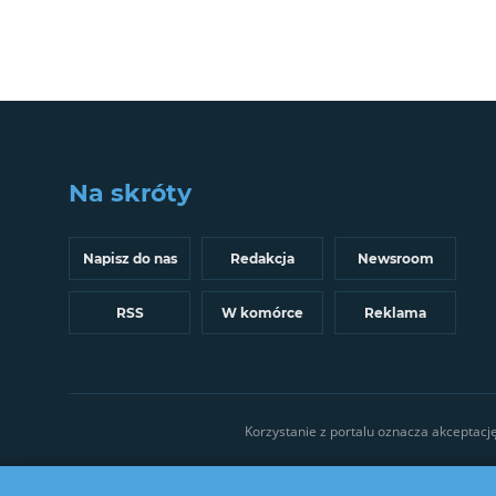
Na skróty
Napisz do nas
Redakcja
Newsroom
RSS
W komórce
Reklama
Korzystanie z portalu oznacza akceptacj