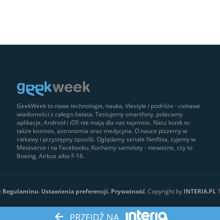
GeekWeek to nowe technologie, nauka, lifestyle i podróże - ciekawe
wiadomości z całego świata. Testujemy smartfony, polecamy
aplikacje, Android i iOS nie mają dla nas tajemnic. Nasz konik to
także kosmos, astronomia oraz medycyna. O nauce piszemy w
ciekawy i przystępny sposób. Oglądamy seriale Netflixa, żyjemy w
Metaverse i na Facebooku. Kochamy samoloty - nieważne, czy to
Boeing, Airbus albo F-16.
ę
Regulaminu
.
Ustawienia preferencji.
Prywatność
. Copyright by
INTERIA.PL
1
PRZEJDŹ NA