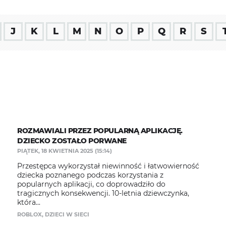
J
K
L
M
N
O
P
Q
R
S
ROZMAWIALI PRZEZ POPULARNĄ APLIKACJĘ.
DZIECKO ZOSTAŁO PORWANE
PIĄTEK, 18 KWIETNIA 2025 (15:14)
Przestępca wykorzystał niewinność i łatwowierność
dziecka poznanego podczas korzystania z
popularnych aplikacji, co doprowadziło do
tragicznych konsekwencji. 10-letnia dziewczynka,
która...
ROBLOX
,
DZIECI W SIECI