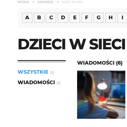
INTERIA
GEEKWEEK
DZIECI W SIECI
A
B
C
D
E
F
G
H
I
DZIECI W SIECI
WIADOMOŚCI (6)
WSZYSTKIE
(6)
WIADOMOŚCI
(6)