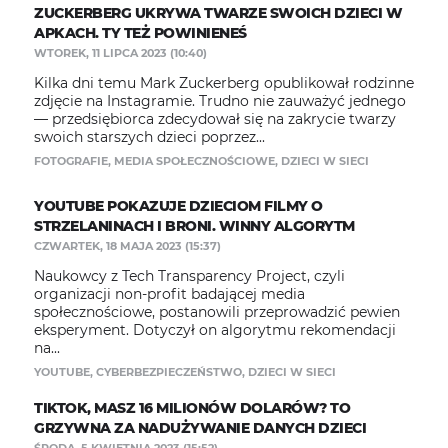
ZUCKERBERG UKRYWA TWARZE SWOICH DZIECI W
APKACH. TY TEŻ POWINIENEŚ
WTOREK, 11 LIPCA 2023 (10:40)
Kilka dni temu Mark Zuckerberg opublikował rodzinne
zdjęcie na Instagramie. Trudno nie zauważyć jednego
— przedsiębiorca zdecydował się na zakrycie twarzy
swoich starszych dzieci poprzez...
FOTOGRAFIE
,
MEDIA SPOŁECZNOŚCIOWE
,
DZIECI W SIECI
YOUTUBE POKAZUJE DZIECIOM FILMY O
STRZELANINACH I BRONI. WINNY ALGORYTM
CZWARTEK, 18 MAJA 2023 (15:37)
Naukowcy z Tech Transparency Project, czyli
organizacji non-profit badającej media
społecznościowe, postanowili przeprowadzić pewien
eksperyment. Dotyczył on algorytmu rekomendacji
na...
YOUTUBE
,
CYBERBEZPIECZEŃSTWO
,
DZIECI W SIECI
TIKTOK, MASZ 16 MILIONÓW DOLARÓW? TO
GRZYWNA ZA NADUŻYWANIE DANYCH DZIECI