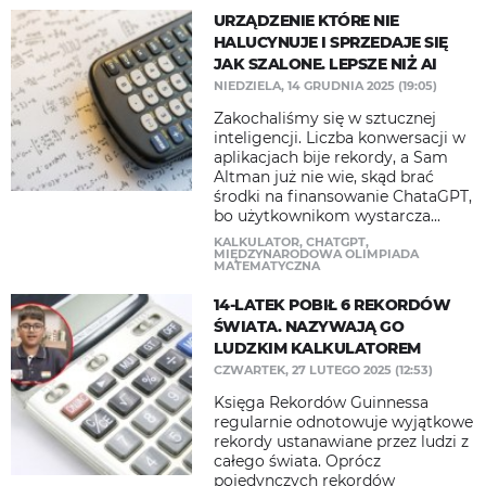
URZĄDZENIE KTÓRE NIE
HALUCYNUJE I SPRZEDAJE SIĘ
JAK SZALONE. LEPSZE NIŻ AI
NIEDZIELA, 14 GRUDNIA 2025 (19:05)
Zakochaliśmy się w sztucznej
inteligencji. Liczba konwersacji w
aplikacjach bije rekordy, a Sam
Altman już nie wie, skąd brać
środki na finansowanie ChataGPT,
bo użytkownikom wystarcza...
KALKULATOR
,
CHATGPT
,
MIĘDZYNARODOWA OLIMPIADA
MATEMATYCZNA
14-LATEK POBIŁ 6 REKORDÓW
ŚWIATA. NAZYWAJĄ GO
LUDZKIM KALKULATOREM
CZWARTEK, 27 LUTEGO 2025 (12:53)
Księga Rekordów Guinnessa
regularnie odnotowuje wyjątkowe
rekordy ustanawiane przez ludzi z
całego świata. Oprócz
pojedynczych rekordów