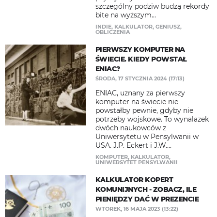
szczególny podziw budzą rekordy
bite na wyższym...
INDIE
,
KALKULATOR
,
GENIUSZ
,
OBLICZENIA
PIERWSZY KOMPUTER NA
ŚWIECIE. KIEDY POWSTAŁ
ENIAC?
ŚRODA, 17 STYCZNIA 2024 (17:13)
ENIAC, uznany za pierwszy
komputer na świecie nie
powstałby pewnie, gdyby nie
potrzeby wojskowe. To wynalazek
dwóch naukowców z
Uniwersytetu w Pensylwanii w
USA. J.P. Eckert i J.W....
KOMPUTER
,
KALKULATOR
,
UNIWERSYTET PENSYLWANII
KALKULATOR KOPERT
KOMUNIJNYCH - ZOBACZ, ILE
PIENIĘDZY DAĆ W PREZENCIE
WTOREK, 16 MAJA 2023 (13:22)