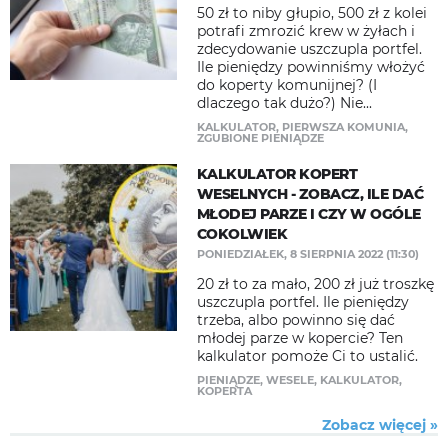
50 zł to niby głupio, 500 zł z kolei
potrafi zmrozić krew w żyłach i
zdecydowanie uszczupla portfel.
Ile pieniędzy powinniśmy włożyć
do koperty komunijnej? (I
dlaczego tak dużo?) Nie...
KALKULATOR
,
PIERWSZA KOMUNIA
,
ZGUBIONE PIENIĄDZE
KALKULATOR KOPERT
WESELNYCH - ZOBACZ, ILE DAĆ
MŁODEJ PARZE I CZY W OGÓLE
COKOLWIEK
PONIEDZIAŁEK, 8 SIERPNIA 2022 (11:30)
20 zł to za mało, 200 zł już troszkę
uszczupla portfel. Ile pieniędzy
trzeba, albo powinno się dać
młodej parze w kopercie? Ten
kalkulator pomoże Ci to ustalić.
PIENIĄDZE
,
WESELE
,
KALKULATOR
,
KOPERTA
Zobacz więcej »