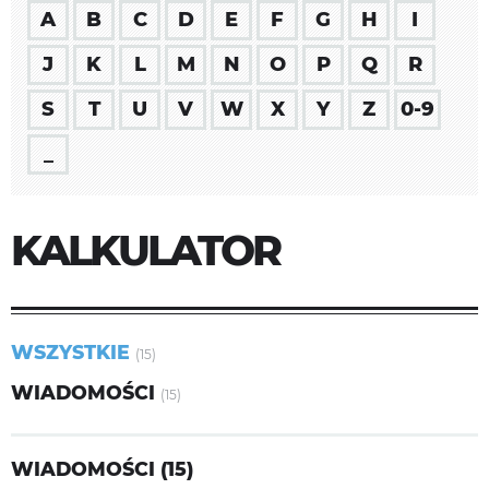
A
B
C
D
E
F
G
H
I
J
K
L
M
N
O
P
Q
R
S
T
U
V
W
X
Y
Z
0-9
_
KALKULATOR
WSZYSTKIE
(15)
WIADOMOŚCI
(15)
WIADOMOŚCI (15)