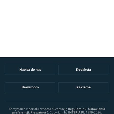
Napisz do nas
Redakcja
Newsroom
Reklama
Korzystanie z portalu oznacza akceptację
Regulaminu
.
Ustawienia
preferencji.
Prywatność
. Copyright by
INTERIA.PL
1999-2026.