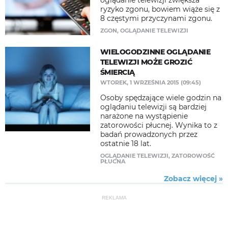
oglądanie telewizji zwiększa
ryzyko zgonu, bowiem wiąże się z
8 częstymi przyczynami zgonu.
ZGON
,
OGLĄDANIE TELEWIZJI
WIELOGODZINNE OGLĄDANIE
TELEWIZJI MOŻE GROZIĆ
ŚMIERCIĄ
WTOREK, 1 WRZEŚNIA 2015 (09:45)
Osoby spędzające wiele godzin na
oglądaniu telewizji są bardziej
narażone na wystąpienie
zatorowości płucnej. Wynika to z
badań prowadzonych przez
ostatnie 18 lat.
OGLĄDANIE TELEWIZJI
,
ZATOROWOŚĆ
PŁUCNA
Zobacz więcej »
REKLAMA