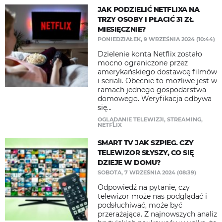
JAK PODZIELIĆ NETFLIXA NA
TRZY OSOBY I PŁACIĆ 31 ZŁ
MIESIĘCZNIE?
PONIEDZIAŁEK, 9 WRZEŚNIA 2024 (10:44)
Dzielenie konta Netflix zostało
mocno ograniczone przez
amerykańskiego dostawcę filmów
i seriali. Obecnie to możliwe jest w
ramach jednego gospodarstwa
domowego. Weryfikacja odbywa
się...
OGLĄDANIE TELEWIZJI
,
STREAMING
,
NETFLIX
SMART TV JAK SZPIEG. CZY
TELEWIZOR SŁYSZY, CO SIĘ
DZIEJE W DOMU?
SOBOTA, 7 WRZEŚNIA 2024 (08:39)
Odpowiedź na pytanie, czy
telewizor może nas podglądać i
podsłuchiwać, może być
przerażająca. Z najnowszych analiz