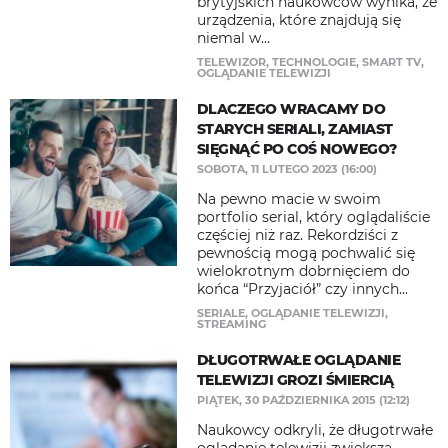
brytyjskich naukowców wynika, że
urządzenia, które znajdują się
niemal w...
TELEWIZOR
,
TECHNOLOGIE
,
SMART TV
,
OGLĄDANIE TELEWIZJI
DLACZEGO WRACAMY DO
STARYCH SERIALI, ZAMIAST
SIĘGNĄĆ PO COŚ NOWEGO?
SOBOTA, 11 LUTEGO 2023 (16:00)
Na pewno macie w swoim
portfolio serial, który oglądaliście
częściej niż raz. Rekordziści z
pewnością mogą pochwalić się
wielokrotnym dobrnięciem do
końca “Przyjaciół” czy innych...
SERIALE
,
OGLĄDANIE TELEWIZJI
,
STREAMING
DŁUGOTRWAŁE OGLĄDANIE
TELEWIZJI GROZI ŚMIERCIĄ
PIĄTEK, 30 PAŹDZIERNIKA 2015 (12:12)
Naukowcy odkryli, że długotrwałe