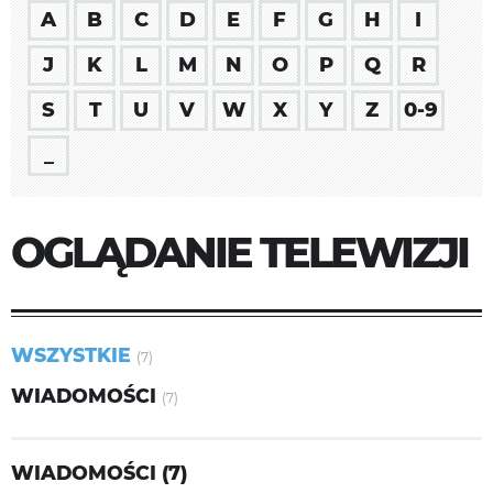
A
B
C
D
E
F
G
H
I
J
K
L
M
N
O
P
Q
R
S
T
U
V
W
X
Y
Z
0-9
_
OGLĄDANIE TELEWIZJI
WSZYSTKIE
(7)
WIADOMOŚCI
(7)
WIADOMOŚCI (7)