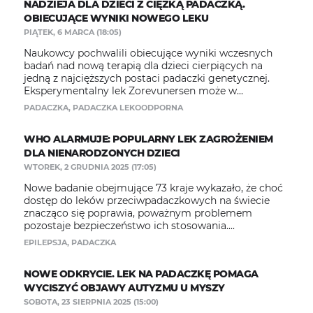
NADZIEJA DLA DZIECI Z CIĘŻKĄ PADACZKĄ.
OBIECUJĄCE WYNIKI NOWEGO LEKU
PIĄTEK, 6 MARCA (18:05)
Naukowcy pochwalili obiecujące wyniki wczesnych
badań nad nową terapią dla dzieci cierpiących na
jedną z najcięższych postaci padaczki genetycznej.
Eksperymentalny lek Zorevunersen może w...
PADACZKA
,
PADACZKA LEKOODPORNA
WHO ALARMUJE: POPULARNY LEK ZAGROŻENIEM
DLA NIENARODZONYCH DZIECI
WTOREK, 2 GRUDNIA 2025 (17:05)
Nowe badanie obejmujące 73 kraje wykazało, że choć
dostęp do leków przeciwpadaczkowych na świecie
znacząco się poprawia, poważnym problemem
pozostaje bezpieczeństwo ich stosowania....
EPILEPSJA
,
PADACZKA
NOWE ODKRYCIE. LEK NA PADACZKĘ POMAGA
WYCISZYĆ OBJAWY AUTYZMU U MYSZY
SOBOTA, 23 SIERPNIA 2025 (15:00)