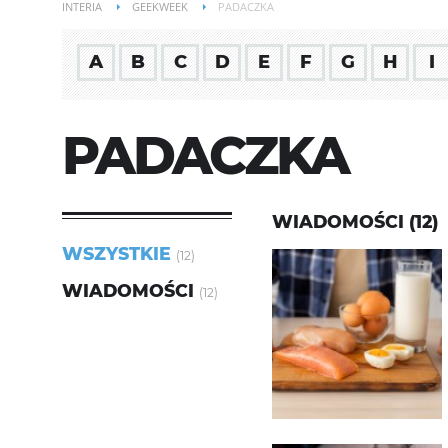
INTERIA
GEEKWEEK
PADACZKA
A
B
C
D
E
F
G
H
I
PADACZKA
WIADOMOŚCI (12)
WSZYSTKIE
(12)
WIADOMOŚCI
(12)