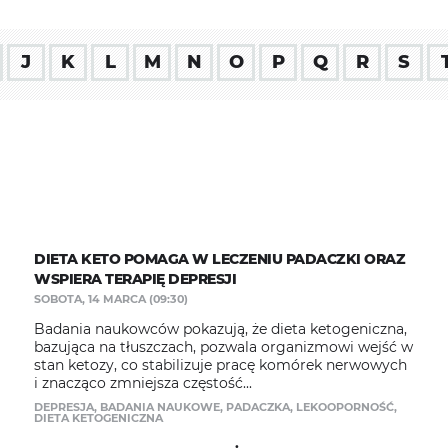
J
K
L
M
N
O
P
Q
R
S
DIETA KETO POMAGA W LECZENIU PADACZKI ORAZ
WSPIERA TERAPIĘ DEPRESJI
SOBOTA, 14 MARCA (09:30)
Badania naukowców pokazują, że dieta ketogeniczna,
bazująca na tłuszczach, pozwala organizmowi wejść w
stan ketozy, co stabilizuje pracę komórek nerwowych
i znacząco zmniejsza częstość...
DEPRESJA
,
BADANIA NAUKOWE
,
PADACZKA
,
LEKOOPORNOŚĆ
,
DIETA KETOGENICZNA