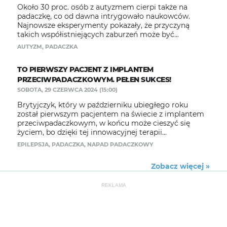
Około 30 proc. osób z autyzmem cierpi także na
padaczkę, co od dawna intrygowało naukowców.
Najnowsze eksperymenty pokazały, że przyczyną
takich współistniejących zaburzeń może być...
AUTYZM
,
PADACZKA
TO PIERWSZY PACJENT Z IMPLANTEM
PRZECIWPADACZKOWYM. PEŁEN SUKCES!
SOBOTA, 29 CZERWCA 2024 (15:00)
Brytyjczyk, który w październiku ubiegłego roku
został pierwszym pacjentem na świecie z implantem
przeciwpadaczkowym, w końcu może cieszyć się
życiem, bo dzięki tej innowacyjnej terapii...
EPILEPSJA
,
PADACZKA
,
NAPAD PADACZKOWY
Zobacz więcej »
REKLAMA