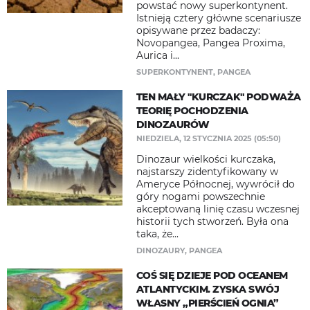
powstać nowy superkontynent.
Istnieją cztery główne scenariusze
opisywane przez badaczy:
Novopangea, Pangea Proxima,
Aurica i...
SUPERKONTYNENT
,
PANGEA
TEN MAŁY "KURCZAK" PODWAŻA
TEORIĘ POCHODZENIA
DINOZAURÓW
NIEDZIELA, 12 STYCZNIA 2025 (05:50)
Dinozaur wielkości kurczaka,
najstarszy zidentyfikowany w
Ameryce Północnej, wywrócił do
góry nogami powszechnie
akceptowaną linię czasu wczesnej
historii tych stworzeń. Była ona
taka, że...
DINOZAURY
,
PANGEA
COŚ SIĘ DZIEJE POD OCEANEM
ATLANTYCKIM. ZYSKA SWÓJ
WŁASNY „PIERŚCIEŃ OGNIA”