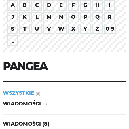
A
B
C
D
E
F
G
H
I
J
K
L
M
N
O
P
Q
R
S
T
U
V
W
X
Y
Z
0-9
_
PANGEA
WSZYSTKIE
(8)
WIADOMOŚCI
(8)
WIADOMOŚCI (8)