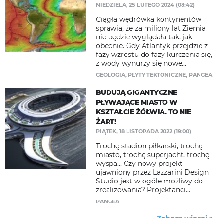
NIEDZIELA, 25 LUTEGO 2024 (08:42)
Ciągła wędrówka kontynentów
sprawia, że za miliony lat Ziemia
nie będzie wyglądała tak, jak
obecnie. Gdy Atlantyk przejdzie z
fazy wzrostu do fazy kurczenia się,
z wody wynurzy się nowe...
GEOLOGIA
,
PŁYTY TEKTONICZNE
,
PANGEA
BUDUJĄ GIGANTYCZNE
PŁYWAJĄCE MIASTO W
KSZTAŁCIE ŻÓŁWIA. TO NIE
ŻART!
PIĄTEK, 18 LISTOPADA 2022 (19:00)
Trochę stadion piłkarski, trochę
miasto, trochę superjacht, trochę
wyspa... Czy nowy projekt
ujawniony przez Lazzarini Design
Studio jest w ogóle możliwy do
zrealizowania? Projektanci...
PANGEA