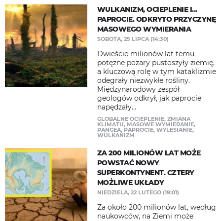
WULKANIZM, OCIEPLENIE I...
PAPROCIE. ODKRYTO PRZYCZYNĘ
MASOWEGO WYMIERANIA
SOBOTA, 25 LIPCA (14:30)
Dwieście milionów lat temu
potężne pożary pustoszyły ziemię,
a kluczową rolę w tym kataklizmie
odegrały niezwykłe rośliny.
Międzynarodowy zespół
geologów odkrył, jak paprocie
napędzały...
GLOBALNE OCIEPLENIE
,
ZMIANA
KLIMATU
,
MASOWE WYMIERANIE
,
PANGEA
,
PAPROCIE
,
WYLESIANIE
,
WULKANIZM
ZA 200 MILIONÓW LAT MOŻE
POWSTAĆ NOWY
SUPERKONTYNENT. CZTERY
MOŻLIWE UKŁADY
NIEDZIELA, 22 LUTEGO (19:01)
Za około 200 milionów lat, według
naukowców, na Ziemi może