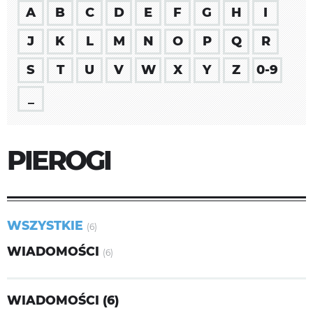
A
B
C
D
E
F
G
H
I
J
K
L
M
N
O
P
Q
R
S
T
U
V
W
X
Y
Z
0-9
_
PIEROGI
WSZYSTKIE
(6)
WIADOMOŚCI
(6)
WIADOMOŚCI (6)