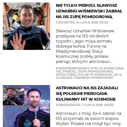
NIE TYLKO PIEROGI. SŁAWOSZ
UZNAŃSKI-WIŚNIEWSKI ZABRAŁ
NA ISS ZUPĘ POMIDOROWĄ
CZWARTEK, 10 LIPCA 2025 (13:21)
Sławosz Uznański-Wiśniewski
przebywa na ISS od dwóch
tygodni i jego misja pomału
dobiega końca. Furorę na
Międzynarodowej Stacji
Kosmicznej zrobiły polskie
pierogi, którymi astronauci...
MIĘDZYNARODOWA STACJA KOSMICZNA
ISS
,
PIEROGI
,
ZUPA POMIDOROWA
,
MISJA IGNIS
,
POLAK W KOSMOSIE
,
AX-4
,
SŁAWOSZ UZNAŃSKI-WIŚNIEWSKI
ASTRONAUCI NA ISS ZAJADALI
SIĘ POLSKIMI PIEROGAMI.
KULINARNY HIT W KOSMOSIE
PONIEDZIAŁEK, 7 LIPCA 2025 (10:23)
Astronauci z misji Ax-4 zabrali na
ISS przysmaki ze swoich krajów.
Wybór Polaka nie mógł być inny.