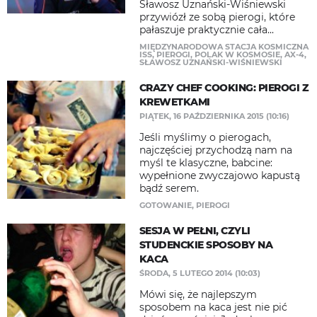
Sławosz Uznański-Wiśniewski
przywiózł ze sobą pierogi, które
pałaszuje praktycznie cała...
MIĘDZYNARODOWA STACJA KOSMICZNA
ISS
,
PIEROGI
,
POLAK W KOSMOSIE
,
AX-4
,
SŁAWOSZ UZNAŃSKI-WIŚNIEWSKI
CRAZY CHEF COOKING: PIEROGI Z
KREWETKAMI
PIĄTEK, 16 PAŹDZIERNIKA 2015 (10:16)
Jeśli myślimy o pierogach,
najczęściej przychodzą nam na
myśl te klasyczne, babcine:
wypełnione zwyczajowo kapustą
bądź serem.
GOTOWANIE
,
PIEROGI
SESJA W PEŁNI, CZYLI
STUDENCKIE SPOSOBY NA
KACA
ŚRODA, 5 LUTEGO 2014 (10:03)
Mówi się, że najlepszym
sposobem na kaca jest nie pić