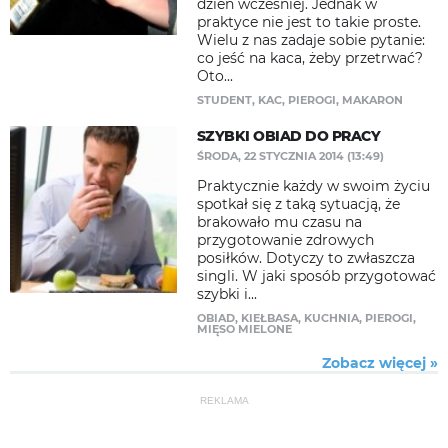
dzień wcześniej. Jednak w
praktyce nie jest to takie proste.
Wielu z nas zadaje sobie pytanie:
co jeść na kaca, żeby przetrwać?
Oto...
STUDENT
,
KAC
,
PIEROGI
,
MAKARON
SZYBKI OBIAD DO PRACY
ŚRODA, 22 STYCZNIA 2014 (13:49)
Praktycznie każdy w swoim życiu
spotkał się z taką sytuacją, że
brakowało mu czasu na
przygotowanie zdrowych
posiłków. Dotyczy to zwłaszcza
singli. W jaki sposób przygotować
szybki i...
OBIAD
,
KIEŁBASA
,
KUCHNIA
,
PIEROGI
,
MIĘSO MIELONE
Zobacz więcej »
REKLAMA