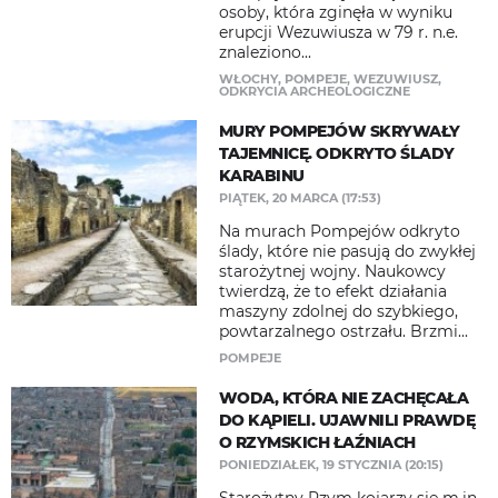
osoby, która zginęła w wyniku
erupcji Wezuwiusza w 79 r. n.e.
znaleziono...
WŁOCHY
,
POMPEJE
,
WEZUWIUSZ
,
ODKRYCIA ARCHEOLOGICZNE
MURY POMPEJÓW SKRYWAŁY
TAJEMNICĘ. ODKRYTO ŚLADY
KARABINU
PIĄTEK, 20 MARCA (17:53)
Na murach Pompejów odkryto
ślady, które nie pasują do zwykłej
starożytnej wojny. Naukowcy
twierdzą, że to efekt działania
maszyny zdolnej do szybkiego,
powtarzalnego ostrzału. Brzmi...
POMPEJE
WODA, KTÓRA NIE ZACHĘCAŁA
DO KĄPIELI. UJAWNILI PRAWDĘ
O RZYMSKICH ŁAŹNIACH
PONIEDZIAŁEK, 19 STYCZNIA (20:15)