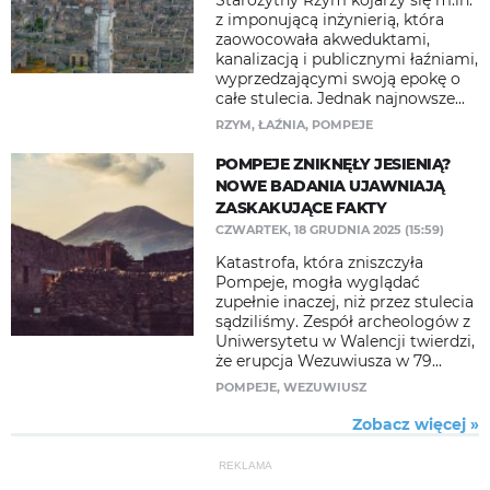
Starożytny Rzym kojarzy się m.in.
z imponującą inżynierią, która
zaowocowała akweduktami,
kanalizacją i publicznymi łaźniami,
wyprzedzającymi swoją epokę o
całe stulecia. Jednak najnowsze...
RZYM
,
ŁAŹNIA
,
POMPEJE
POMPEJE ZNIKNĘŁY JESIENIĄ?
NOWE BADANIA UJAWNIAJĄ
ZASKAKUJĄCE FAKTY
CZWARTEK, 18 GRUDNIA 2025 (15:59)
Katastrofa, która zniszczyła
Pompeje, mogła wyglądać
zupełnie inaczej, niż przez stulecia
sądziliśmy. Zespół archeologów z
Uniwersytetu w Walencji twierdzi,
że erupcja Wezuwiusza w 79...
POMPEJE
,
WEZUWIUSZ
Zobacz więcej »
REKLAMA