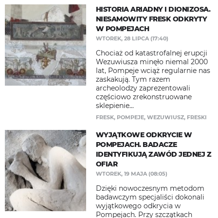
HISTORIA ARIADNY I DIONIZOSA.
NIESAMOWITY FRESK ODKRYTY
W POMPEJACH
WTOREK, 28 LIPCA (17:40)
Chociaż od katastrofalnej erupcji
Wezuwiusza minęło niemal 2000
lat, Pompeje wciąż regularnie nas
zaskakują. Tym razem
archeolodzy zaprezentowali
częściowo zrekonstruowane
sklepienie...
FRESK
,
POMPEJE
,
WEZUWIUSZ
,
FRESKI
WYJĄTKOWE ODKRYCIE W
POMPEJACH. BADACZE
IDENTYFIKUJĄ ZAWÓD JEDNEJ Z
OFIAR
WTOREK, 19 MAJA (08:05)
Dzięki nowoczesnym metodom
badawczym specjaliści dokonali
wyjątkowego odkrycia w
Pompejach. Przy szczątkach