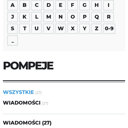
A
B
C
D
E
F
G
H
I
J
K
L
M
N
O
P
Q
R
S
T
U
V
W
X
Y
Z
0-9
_
POMPEJE
WSZYSTKIE
(27)
WIADOMOŚCI
(27)
WIADOMOŚCI (27)