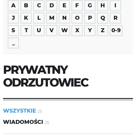
A
B
C
D
E
F
G
H
I
J
K
L
M
N
O
P
Q
R
S
T
U
V
W
X
Y
Z
0-9
_
PRYWATNY
ODRZUTOWIEC
WSZYSTKIE
(3)
WIADOMOŚCI
(3)