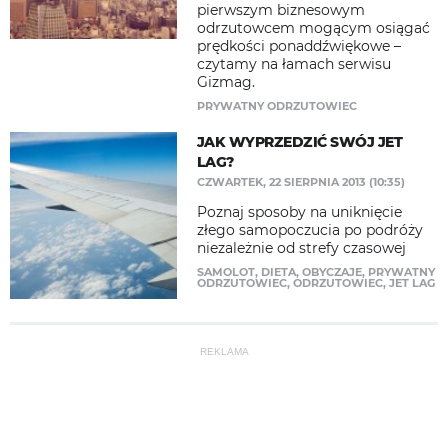
pierwszym biznesowym
odrzutowcem mogącym osiągać
prędkości ponaddźwiękowe –
czytamy na łamach serwisu
Gizmag.
PRYWATNY ODRZUTOWIEC
JAK WYPRZEDZIĆ SWÓJ JET
LAG?
CZWARTEK, 22 SIERPNIA 2013 (10:35)
Poznaj sposoby na uniknięcie
złego samopoczucia po podróży
niezależnie od strefy czasowej
SAMOLOT
,
DIETA
,
OBYCZAJE
,
PRYWATNY
ODRZUTOWIEC
,
ODRZUTOWIEC
,
JET LAG
REKLAMA