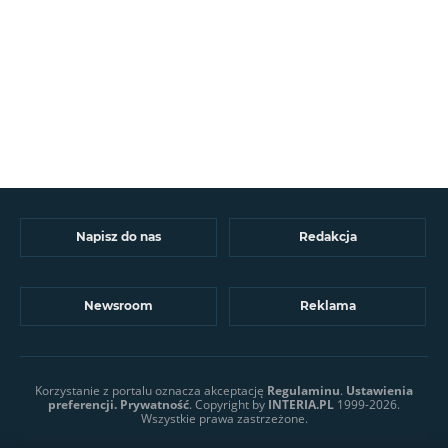
Napisz do nas
Redakcja
Newsroom
Reklama
Korzystanie z portalu oznacza akceptację
Regulaminu
.
Ustawienia
preferencji.
Prywatność
. Copyright by
INTERIA.PL
1999-2026.
Wszystkie prawa zastrzeżone.