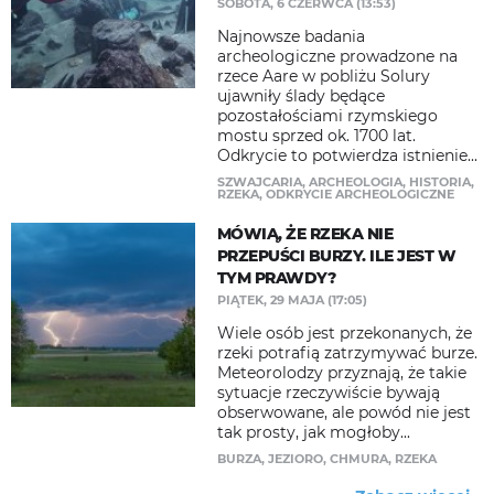
SOBOTA, 6 CZERWCA (13:53)
Najnowsze badania
archeologiczne prowadzone na
rzece Aare w pobliżu Solury
ujawniły ślady będące
pozostałościami rzymskiego
mostu sprzed ok. 1700 lat.
Odkrycie to potwierdza istnienie...
SZWAJCARIA
,
ARCHEOLOGIA
,
HISTORIA
,
RZEKA
,
ODKRYCIE ARCHEOLOGICZNE
MÓWIĄ, ŻE RZEKA NIE
PRZEPUŚCI BURZY. ILE JEST W
TYM PRAWDY?
PIĄTEK, 29 MAJA (17:05)
Wiele osób jest przekonanych, że
rzeki potrafią zatrzymywać burze.
Meteorolodzy przyznają, że takie
sytuacje rzeczywiście bywają
obserwowane, ale powód nie jest
tak prosty, jak mogłoby...
BURZA
,
JEZIORO
,
CHMURA
,
RZEKA