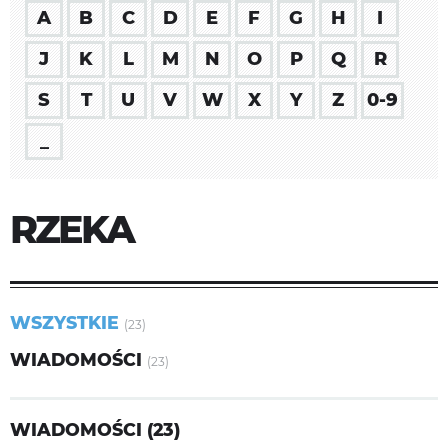
A
B
C
D
E
F
G
H
I
J
K
L
M
N
O
P
Q
R
S
T
U
V
W
X
Y
Z
0-9
_
RZEKA
WSZYSTKIE
(23)
WIADOMOŚCI
(23)
WIADOMOŚCI (23)