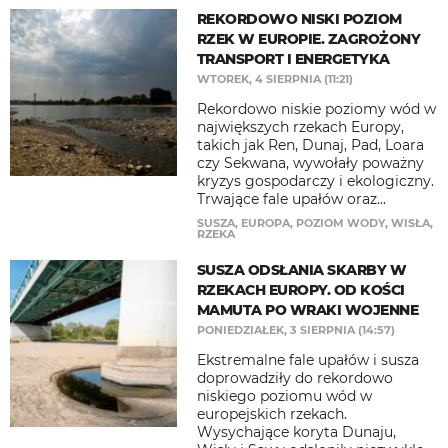
REKORDOWO NISKI POZIOM
RZEK W EUROPIE. ZAGROŻONY
TRANSPORT I ENERGETYKA
WTOREK, 4 SIERPNIA (11:21)
Rekordowo niskie poziomy wód w
największych rzekach Europy,
takich jak Ren, Dunaj, Pad, Loara
czy Sekwana, wywołały poważny
kryzys gospodarczy i ekologiczny.
Trwające fale upałów oraz...
SUSZA
,
EUROPA
,
POZIOM WODY
,
WISŁA
,
RZEKA
SUSZA ODSŁANIA SKARBY W
RZEKACH EUROPY. OD KOŚCI
MAMUTA PO WRAKI WOJENNE
PONIEDZIAŁEK, 3 SIERPNIA (14:57)
Ekstremalne fale upałów i susza
doprowadziły do rekordowo
niskiego poziomu wód w
europejskich rzekach.
Wysychające koryta Dunaju,