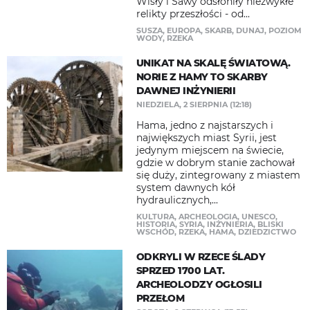
Wisły i Sawy odsłoniły niezwykłe
relikty przeszłości - od...
SUSZA
,
EUROPA
,
SKARB
,
DUNAJ
,
POZIOM
WODY
,
RZEKA
UNIKAT NA SKALĘ ŚWIATOWĄ.
NORIE Z HAMY TO SKARBY
DAWNEJ INŻYNIERII
NIEDZIELA, 2 SIERPNIA (12:18)
Hama, jedno z najstarszych i
największych miast Syrii, jest
jedynym miejscem na świecie,
gdzie w dobrym stanie zachował
się duży, zintegrowany z miastem
system dawnych kół
hydraulicznych,...
KULTURA
,
ARCHEOLOGIA
,
UNESCO
,
HISTORIA
,
SYRIA
,
INŻYNIERIA
,
BLISKI
WSCHÓD
,
RZEKA
,
HAMA
,
DZIEDZICTWO
ODKRYLI W RZECE ŚLADY
SPRZED 1700 LAT.
ARCHEOLODZY OGŁOSILI
PRZEŁOM