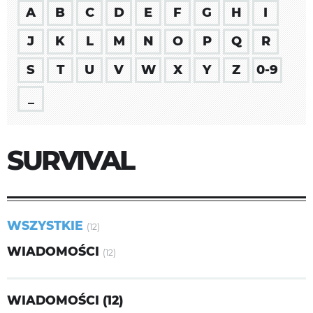
A
B
C
D
E
F
G
H
I
J
K
L
M
N
O
P
Q
R
S
T
U
V
W
X
Y
Z
0-9
_
SURVIVAL
WSZYSTKIE
(12)
WIADOMOŚCI
(12)
WIADOMOŚCI (12)