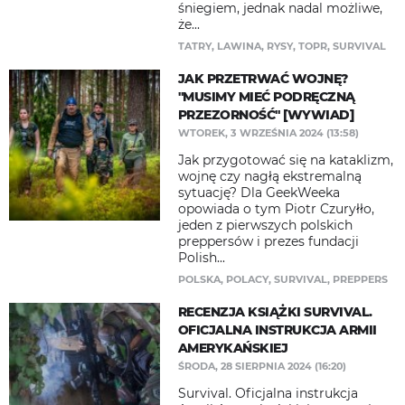
śniegiem, jednak nadal możliwe,
że...
TATRY
,
LAWINA
,
RYSY
,
TOPR
,
SURVIVAL
JAK PRZETRWAĆ WOJNĘ?
"MUSIMY MIEĆ PODRĘCZNĄ
PRZEZORNOŚĆ" [WYWIAD]
WTOREK, 3 WRZEŚNIA 2024 (13:58)
Jak przygotować się na kataklizm,
wojnę czy nagłą ekstremalną
sytuację? Dla GeekWeeka
opowiada o tym Piotr Czuryłło,
jeden z pierwszych polskich
preppersów i prezes fundacji
Polish...
POLSKA
,
POLACY
,
SURVIVAL
,
PREPPERS
RECENZJA KSIĄŻKI SURVIVAL.
OFICJALNA INSTRUKCJA ARMII
AMERYKAŃSKIEJ
ŚRODA, 28 SIERPNIA 2024 (16:20)
Survival. Oficjalna instrukcja