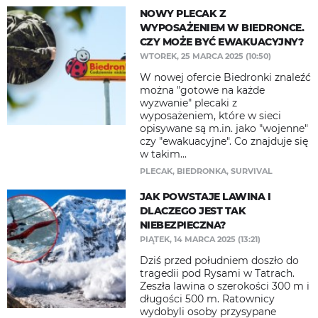
NOWY PLECAK Z
WYPOSAŻENIEM W BIEDRONCE.
CZY MOŻE BYĆ EWAKUACYJNY?
WTOREK, 25 MARCA 2025 (10:50)
W nowej ofercie Biedronki znaleźć
można "gotowe na każde
wyzwanie" plecaki z
wyposażeniem, które w sieci
opisywane są m.in. jako "wojenne"
czy "ewakuacyjne". Co znajduje się
w takim...
PLECAK
,
BIEDRONKA
,
SURVIVAL
JAK POWSTAJE LAWINA I
DLACZEGO JEST TAK
NIEBEZPIECZNA?
PIĄTEK, 14 MARCA 2025 (13:21)
Dziś przed południem doszło do
tragedii pod Rysami w Tatrach.
Zeszła lawina o szerokości 300 m i
długości 500 m. Ratownicy
wydobyli osoby przysypane