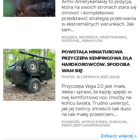
Armii Amerykańskiej to pozycja,
która na swoich stronach stara się
omówić i kompleksowo
przedstawić strategię przetrwania
w ekstremalnych warunkach. Jak
sam...
KSIĄŻKA
,
RECENZJA
,
PRZETRWANIE
,
SURVIVAL
,
ARMIA USA
POWSTAŁA MINIATUROWA
PRZYCZEPA KEMPINGOWA DLA
HARDKOROWCÓW. SPODOBA
WAM SIĘ!
PIĄTEK, 16 CZERWCA 2023 (22:12)
Przyczepa Vega 2.0 jest mała,
lekka i sprawi, że każdy spędzi w
niej komfortowo noc choćby na
końcu świata. Trudno uwierzyć,
jak jej twórcy zmieścili tak dużo
na tak małej przestrzeni....
PODRÓŻE
,
WYPOCZYNEK
,
SURVIVAL
,
PRZYCZEPY KAMPINGOWE
Zobacz więcej »