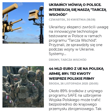
UKRAIŃCY MÓWIĄ O POLSCE.
INTERESUJĄ SIĘ NASZĄ "TARCZĄ
WSCHÓD"
CZWARTEK, 30 KWIETNIA (18:38)
Ukraińscy eksperci zwrócili uwagę
na innowacyjne technologie
testowane w Polsce w ramach
programu "Tarcza Wschód".
Przyznali, że sprawdziły się one
podczas wojny w Ukrainie.
Systemy...
DRONY
,
TARCZA WSCHÓD
44 MLD EURO Z UE NA POLSKĄ
ARMIĘ. 89% TEJ KWOTY
WESPRZE POLSKIE FIRMY
ŚRODA, 26 LISTOPADA 2025 (20:05)
Około 89% środków z unijnego
programu SAFE na uzbrojenie
Wojska Polskiego może trafić
bezpośrednio do krajowego
przemysłu zbrojeniowego. Tak