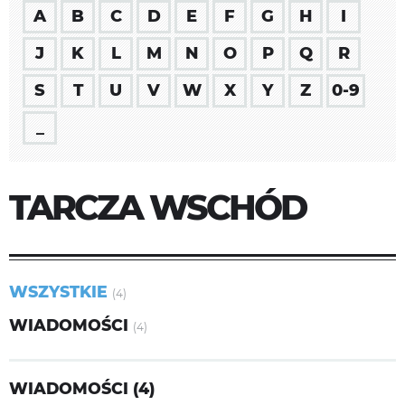
A
B
C
D
E
F
G
H
I
J
K
L
M
N
O
P
Q
R
S
T
U
V
W
X
Y
Z
0-9
_
TARCZA WSCHÓD
WSZYSTKIE
(4)
WIADOMOŚCI
(4)
WIADOMOŚCI (4)