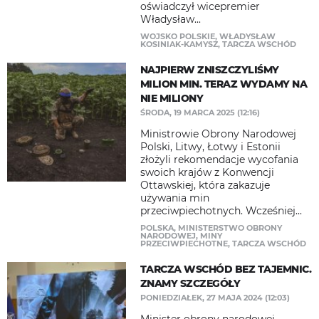
oświadczył wicepremier
Władysław...
WOJSKO POLSKIE
,
WŁADYSŁAW
KOSINIAK-KAMYSZ
,
TARCZA WSCHÓD
NAJPIERW ZNISZCZYLIŚMY
MILION MIN. TERAZ WYDAMY NA
NIE MILIONY
ŚRODA, 19 MARCA 2025 (12:16)
Ministrowie Obrony Narodowej
Polski, Litwy, Łotwy i Estonii
złożyli rekomendacje wycofania
swoich krajów z Konwencji
Ottawskiej, która zakazuje
używania min
przeciwpiechotnych. Wcześniej...
POLSKA
,
MINISTERSTWO OBRONY
NARODOWEJ
,
MINY
PRZECIWPIECHOTNE
,
TARCZA WSCHÓD
TARCZA WSCHÓD BEZ TAJEMNIC.
ZNAMY SZCZEGÓŁY
PONIEDZIAŁEK, 27 MAJA 2024 (12:03)