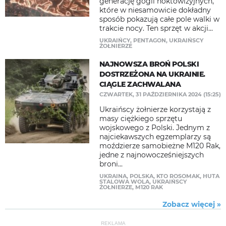
generację gogli noktowizyjnych,
które w niesamowicie dokładny
sposób pokazują całe pole walki w
trakcie nocy. Ten sprzęt w akcji...
UKRAIŃCY
,
PENTAGON
,
UKRAIŃSCY
ŻOŁNIERZE
NAJNOWSZA BROŃ POLSKI
DOSTRZEŻONA NA UKRAINIE.
CIĄGLE ZACHWALANA
CZWARTEK, 31 PAŹDZIERNIKA 2024 (15:25)
Ukraińscy żołnierze korzystają z
masy ciężkiego sprzętu
wojskowego z Polski. Jednym z
najciekawszych egzemplarzy są
moździerze samobieżne M120 Rak,
jedne z najnowocześniejszych
broni...
UKRAINA
,
POLSKA
,
KTO ROSOMAK
,
HUTA
STALOWA WOLA
,
UKRAIŃSCY
ŻOŁNIERZE
,
M120 RAK
Zobacz więcej »
REKLAMA