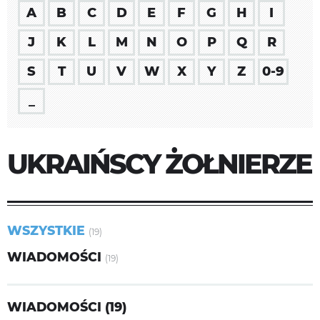
A
B
C
D
E
F
G
H
I
J
K
L
M
N
O
P
Q
R
S
T
U
V
W
X
Y
Z
0-9
_
UKRAIŃSCY ŻOŁNIERZE
WSZYSTKIE
(19)
WIADOMOŚCI
(19)
WIADOMOŚCI (19)