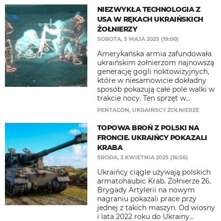
NIEZWYKŁA TECHNOLOGIA Z
USA W RĘKACH UKRAIŃSKICH
ŻOŁNIERZY
SOBOTA, 3 MAJA 2025 (19:00)
Amerykańska armia zafundowała
ukraińskim żołnierzom najnowszą
generację gogli noktowizyjnych,
które w niesamowicie dokładny
sposób pokazują całe pole walki w
trakcie nocy. Ten sprzęt w...
PENTAGON
,
UKRAIŃSCY ŻOŁNIERZE
TOPOWA BROŃ Z POLSKI NA
FRONCIE. UKRAIŃCY POKAZALI
KRABA
ŚRODA, 2 KWIETNIA 2025 (16:56)
Ukraińcy ciągle używają polskich
armatohaubic Krab. Żołnierze 26.
Brygady Artylerii na nowym
nagraniu pokazali prace przy
jednej z takich maszyn. Od wiosny
i lata 2022 roku do Ukrainy...