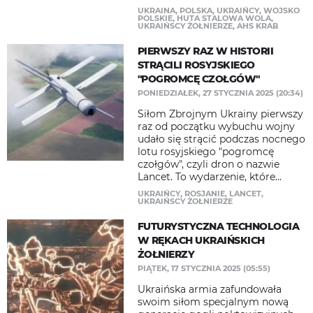
UKRAINA
,
POLSKA
,
UKRAIŃCY
,
WOJSKO
POLSKIE
,
HUTA STALOWA WOLA
,
UKRAIŃSCY ŻOŁNIERZE
,
AHS KRAB
PIERWSZY RAZ W HISTORII
STRĄCILI ROSYJSKIEGO
"POGROMCĘ CZOŁGÓW"
PONIEDZIAŁEK, 27 STYCZNIA 2025 (20:34)
Siłom Zbrojnym Ukrainy pierwszy
raz od początku wybuchu wojny
udało się strącić podczas nocnego
lotu rosyjskiego "pogromcę
czołgów", czyli dron o nazwie
Lancet. To wydarzenie, które...
UKRAIŃCY
,
ROSJANIE
,
LANCET
,
UKRAIŃSCY ŻOŁNIERZE
FUTURYSTYCZNA TECHNOLOGIA
W RĘKACH UKRAIŃSKICH
ŻOŁNIERZY
PIĄTEK, 17 STYCZNIA 2025 (05:55)
Ukraińska armia zafundowała
swoim siłom specjalnym nową