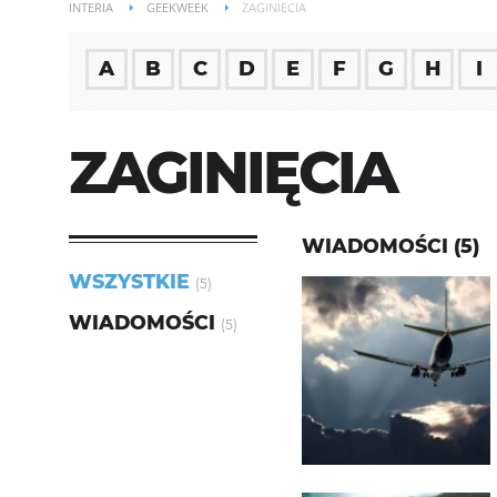
INTERIA
GEEKWEEK
ZAGINIĘCIA
A
B
C
D
E
F
G
H
I
ZAGINIĘCIA
WIADOMOŚCI (5)
WSZYSTKIE
(5)
WIADOMOŚCI
(5)