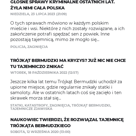
GŁOŚNE SPRAWY KRYMINALNE OSTATNICH LAT.
ŻYŁA NIMI CAŁA POLSKA
NIEDZIELA, 23 LIPCA 2023 (21:09)
O tych sprawach mówiono w każdym polskim
mieście i wsi. Niektóre z nich zostały rozwiązane, a ich
zakończenie potrafi spędzać sen z powiek. Inne
pozostają tajemnicą, mimo że mogło się...
POLICJA
,
ZAGINIĘCIA
TRÓJKĄT BERMUDZKI MA KRYZYS? JUŻ NIC NIE CHCE
TU TAJEMNICZO ZNIKAĆ
WTOREK, 18 PAŹDZIERNIKA 2022 (12:57)
Jeszcze kilka lat temu Trójkąt Bermudzki uchodził za
upiorne miejsce, gdzie regularnie znikały statki i
samoloty. Ale w ostatnich latach coś się zacięło i ten
skrawek morza stał się...
STATKI
,
KATASTROFY
,
ZAGINIĘCIA
,
TRÓJKĄT BERMUDZKI
,
TAJEMNICZE ZJAWISKA
NAUKOWIEC TWIERDZI, ŻE ROZWIĄZAŁ TAJEMNICĘ
TRÓJKĄTA BERMUDZKIEGO
SOBOTA, 12 WRZEŚNIA 2020 (13:00)