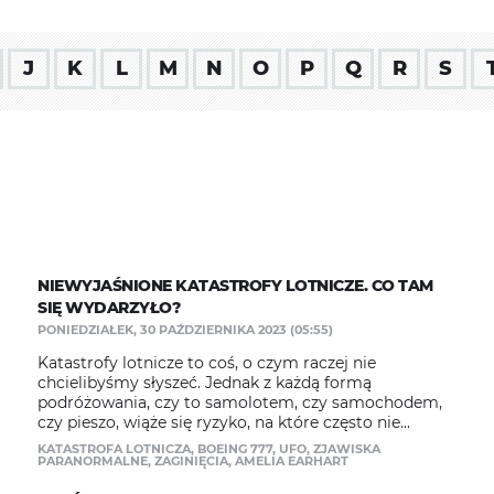
J
K
L
M
N
O
P
Q
R
S
NIEWYJAŚNIONE KATASTROFY LOTNICZE. CO TAM
SIĘ WYDARZYŁO?
PONIEDZIAŁEK, 30 PAŹDZIERNIKA 2023 (05:55)
Katastrofy lotnicze to coś, o czym raczej nie
chcielibyśmy słyszeć. Jednak z każdą formą
podróżowania, czy to samolotem, czy samochodem,
czy pieszo, wiąże się ryzyko, na które często nie...
KATASTROFA LOTNICZA
,
BOEING 777
,
UFO
,
ZJAWISKA
PARANORMALNE
,
ZAGINIĘCIA
,
AMELIA EARHART