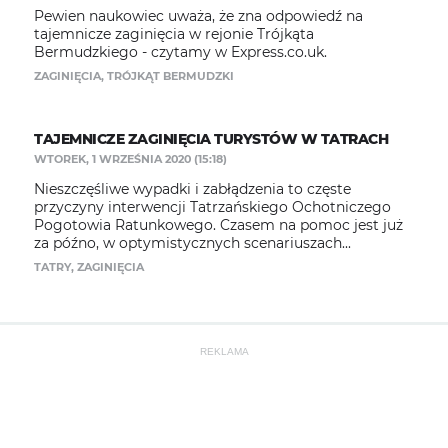
Pewien naukowiec uważa, że zna odpowiedź na
tajemnicze zaginięcia w rejonie Trójkąta
Bermudzkiego - czytamy w Express.co.uk.
ZAGINIĘCIA
,
TRÓJKĄT BERMUDZKI
TAJEMNICZE ZAGINIĘCIA TURYSTÓW W TATRACH
WTOREK, 1 WRZEŚNIA 2020 (15:18)
Nieszczęśliwe wypadki i zabłądzenia to częste
przyczyny interwencji Tatrzańskiego Ochotniczego
Pogotowia Ratunkowego. Czasem na pomoc jest już
za późno, w optymistycznych scenariuszach...
TATRY
,
ZAGINIĘCIA
REKLAMA