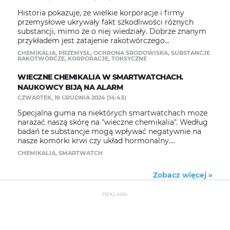
Historia pokazuje, że wielkie korporacje i firmy
przemysłowe ukrywały fakt szkodliwości różnych
substancji, mimo że o niej wiedziały. Dobrze znanym
przykładem jest zatajenie rakotwórczego...
CHEMIKALIA
,
PRZEMYSŁ
,
OCHRONA ŚRODOWISKA
,
SUBSTANCJE
RAKOTWÓRCZE
,
KORPORACJE
,
TOKSYCZNE
WIECZNE CHEMIKALIA W SMARTWATCHACH.
NAUKOWCY BIJĄ NA ALARM
CZWARTEK, 19 GRUDNIA 2024 (14:43)
Specjalna guma na niektórych smartwatchach może
narażać naszą skórę na "wieczne chemikalia". Według
badań te substancje mogą wpływać negatywnie na
nasze komórki krwi czy układ hormonalny....
CHEMIKALIA
,
SMARTWATCH
Zobacz więcej »
REKLAMA