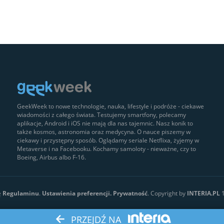
GeekWeek to nowe technologie, nauka, lifestyle i podróże - ciekawe
wiadomości z całego świata. Testujemy smartfony, polecamy
aplikacje, Android i iOS nie mają dla nas tajemnic. Nasz konik to
także kosmos, astronomia oraz medycyna. O nauce piszemy w
ciekawy i przystępny sposób. Oglądamy seriale Netflixa, żyjemy w
Metaverse i na Facebooku. Kochamy samoloty - nieważne, czy to
Boeing, Airbus albo F-16.
ę
Regulaminu
.
Ustawienia preferencji.
Prywatność
. Copyright by
INTERIA.PL
1
PRZEJDŹ NA