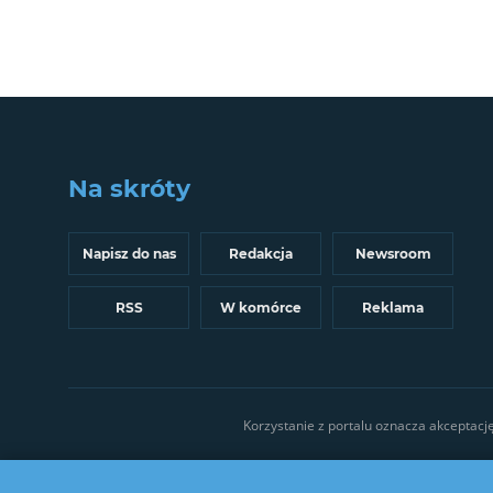
Na skróty
Napisz do nas
Redakcja
Newsroom
RSS
W komórce
Reklama
Korzystanie z portalu oznacza akceptacj