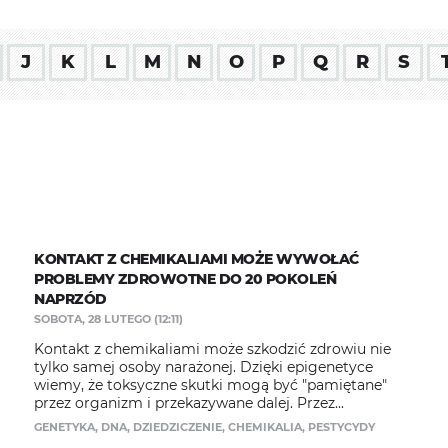
J
K
L
M
N
O
P
Q
R
S
KONTAKT Z CHEMIKALIAMI MOŻE WYWOŁAĆ
PROBLEMY ZDROWOTNE DO 20 POKOLEŃ
NAPRZÓD
SOBOTA, 28 LUTEGO (12:11)
Kontakt z chemikaliami może szkodzić zdrowiu nie
tylko samej osoby narażonej. Dzięki epigenetyce
wiemy, że toksyczne skutki mogą być "pamiętane"
przez organizm i przekazywane dalej. Przez...
GENETYKA
,
DNA
,
DZIEDZICZENIE
,
CHEMIKALIA
,
PESTYCYDY