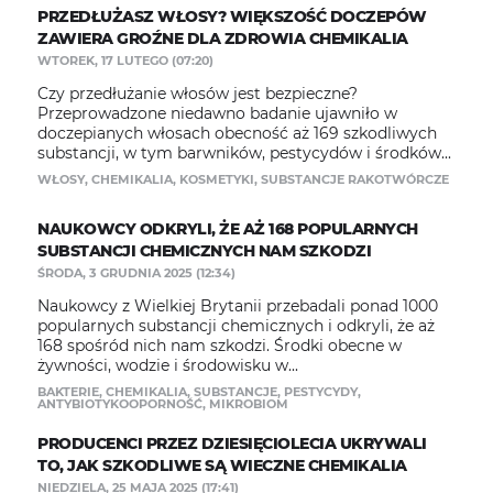
PRZEDŁUŻASZ WŁOSY? WIĘKSZOŚĆ DOCZEPÓW
ZAWIERA GROŹNE DLA ZDROWIA CHEMIKALIA
WTOREK, 17 LUTEGO (07:20)
Czy przedłużanie włosów jest bezpieczne?
Przeprowadzone niedawno badanie ujawniło w
doczepianych włosach obecność aż 169 szkodliwych
substancji, w tym barwników, pestycydów i środków...
WŁOSY
,
CHEMIKALIA
,
KOSMETYKI
,
SUBSTANCJE RAKOTWÓRCZE
NAUKOWCY ODKRYLI, ŻE AŻ 168 POPULARNYCH
SUBSTANCJI CHEMICZNYCH NAM SZKODZI
ŚRODA, 3 GRUDNIA 2025 (12:34)
Naukowcy z Wielkiej Brytanii przebadali ponad 1000
popularnych substancji chemicznych i odkryli, że aż
168 spośród nich nam szkodzi. Środki obecne w
żywności, wodzie i środowisku w...
BAKTERIE
,
CHEMIKALIA
,
SUBSTANCJE
,
PESTYCYDY
,
ANTYBIOTYKOOPORNOŚĆ
,
MIKROBIOM
PRODUCENCI PRZEZ DZIESIĘCIOLECIA UKRYWALI
TO, JAK SZKODLIWE SĄ WIECZNE CHEMIKALIA
NIEDZIELA, 25 MAJA 2025 (17:41)