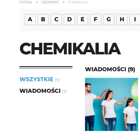
INTERIA
GEEKWEEK
CHEMIKALIA
A
B
C
D
E
F
G
H
I
CHEMIKALIA
WIADOMOŚCI (9)
WSZYSTKIE
(9)
WIADOMOŚCI
(9)