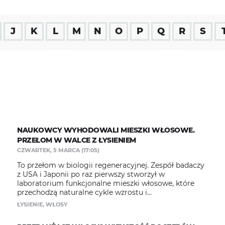
J
K
L
M
N
O
P
Q
R
S
NAUKOWCY WYHODOWALI MIESZKI WŁOSOWE.
PRZEŁOM W WALCE Z ŁYSIENIEM
CZWARTEK, 5 MARCA (17:05)
To przełom w biologii regeneracyjnej. Zespół badaczy
z USA i Japonii po raz pierwszy stworzył w
laboratorium funkcjonalne mieszki włosowe, które
przechodzą naturalne cykle wzrostu i...
ŁYSIENIE
,
WŁOSY