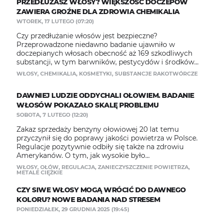
PRZEDŁUŻASZ WŁOSY? WIĘKSZOŚĆ DOCZEPÓW
ZAWIERA GROŹNE DLA ZDROWIA CHEMIKALIA
WTOREK, 17 LUTEGO (07:20)
Czy przedłużanie włosów jest bezpieczne?
Przeprowadzone niedawno badanie ujawniło w
doczepianych włosach obecność aż 169 szkodliwych
substancji, w tym barwników, pestycydów i środków...
WŁOSY
,
CHEMIKALIA
,
KOSMETYKI
,
SUBSTANCJE RAKOTWÓRCZE
DAWNIEJ LUDZIE ODDYCHALI OŁOWIEM. BADANIE
WŁOSÓW POKAZAŁO SKALĘ PROBLEMU
SOBOTA, 7 LUTEGO (12:20)
Zakaz sprzedaży benzyny ołowiowej 20 lat temu
przyczynił się do poprawy jakości powietrza w Polsce.
Regulacje pozytywnie odbiły się także na zdrowiu
Amerykanów. O tym, jak wysokie było...
WŁOSY
,
OŁÓW
,
REGULACJA
,
ZANIECZYSZCZENIE POWIETRZA
,
METALE CIĘŻKIE
CZY SIWE WŁOSY MOGĄ WRÓCIĆ DO DAWNEGO
KOLORU? NOWE BADANIA NAD STRESEM
PONIEDZIAŁEK, 29 GRUDNIA 2025 (19:45)