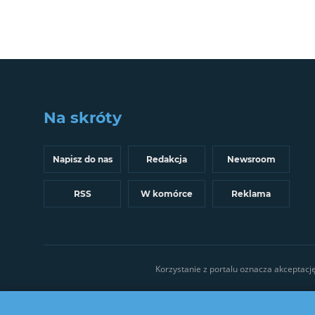
Na skróty
Napisz do nas
Redakcja
Newsroom
RSS
W komórce
Reklama
Korzystanie z portalu oznacza akceptacj