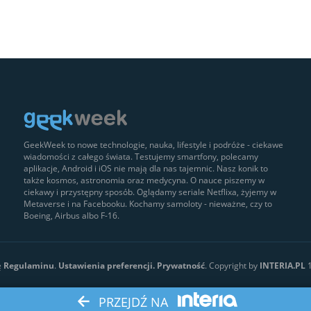
GeekWeek to nowe technologie, nauka, lifestyle i podróże - ciekawe
wiadomości z całego świata. Testujemy smartfony, polecamy
aplikacje, Android i iOS nie mają dla nas tajemnic. Nasz konik to
także kosmos, astronomia oraz medycyna. O nauce piszemy w
ciekawy i przystępny sposób. Oglądamy seriale Netflixa, żyjemy w
Metaverse i na Facebooku. Kochamy samoloty - nieważne, czy to
Boeing, Airbus albo F-16.
ę
Regulaminu
.
Ustawienia preferencji.
Prywatność
. Copyright by
INTERIA.PL
1
PRZEJDŹ NA